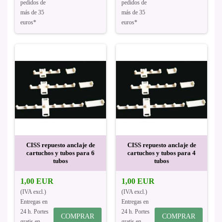
pedidos de
pedidos de
más de 35
más de 35
euros*
euros*
CISS repuesto anclaje de
CISS repuesto anclaje de
cartuchos y tubos para 6
cartuchos y tubos para 4
tubos
tubos
1,00 EUR
1,00 EUR
(IVA excl.)
(IVA excl.)
Entregas en
Entregas en
24 h. Portes
24 h. Portes
COMPRAR
COMPRAR
gratis en
gratis en