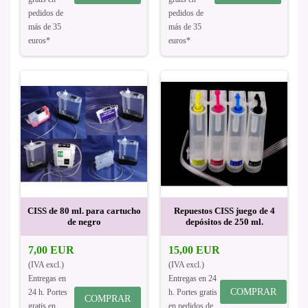
pedidos de
pedidos de
más de 35
más de 35
euros*
euros*
CISS de 80 ml. para cartucho
Repuestos CISS juego de 4
de negro
depósitos de 250 ml.
7,00 EUR
15,00 EUR
(IVA excl.)
(IVA excl.)
Entregas en
Entregas en 24
COMPRAR
24 h. Portes
h. Portes gratis
COMPRAR
gratis en
en pedidos de