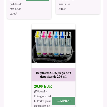
pedidos de
más de 35
más de 35
euros*
euros*
Repuestos CISS juego de 6
depósitos de 250 ml.
20,00 EUR
(IVA excl.)
Entregas en 24
COMPRAR
h. Portes gratis
en pedidos de