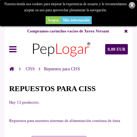
Nuestra tienda usa cookies para mejorar la experiencia de usuario y le recomendamos
aceptar su uso para aprovechar plenamente la navegación.
¿Buscas un repuesto de copiadora o buscas una de ocasión y no la
encuentras? Consúltanos.
Acepto
Más información
Compramos cartuchos vacíos de Xerox Versant
0,00 EUR
CISS
Repuestos para CISS
REPUESTOS PARA CISS
Hay 13 productos.
Repuestos para nuestros sistemas de alimentación continua de tinta