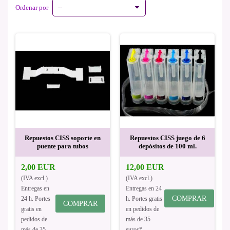
Ordenar por
--
Repuestos CISS soporte en
Repuestos CISS juego de 6
puente para tubos
depósitos de 100 ml.
2,00 EUR
12,00 EUR
(IVA excl.)
(IVA excl.)
Entregas en
Entregas en 24
COMPRAR
24 h. Portes
h. Portes gratis
COMPRAR
gratis en
en pedidos de
pedidos de
más de 35
más de 35
euros*