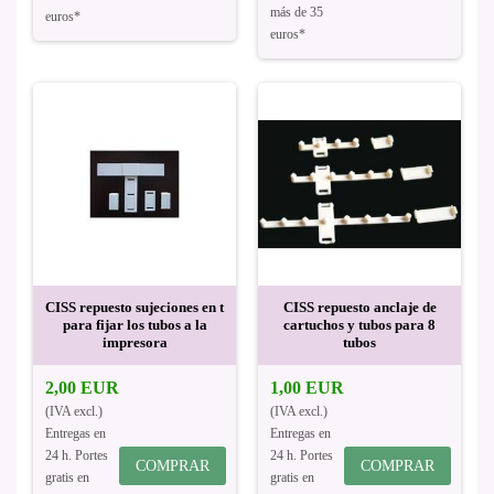
más de 35
euros*
euros*
CISS repuesto sujeciones en t
CISS repuesto anclaje de
para fijar los tubos a la
cartuchos y tubos para 8
impresora
tubos
2,00 EUR
1,00 EUR
(IVA excl.)
(IVA excl.)
Entregas en
Entregas en
24 h. Portes
24 h. Portes
COMPRAR
COMPRAR
gratis en
gratis en