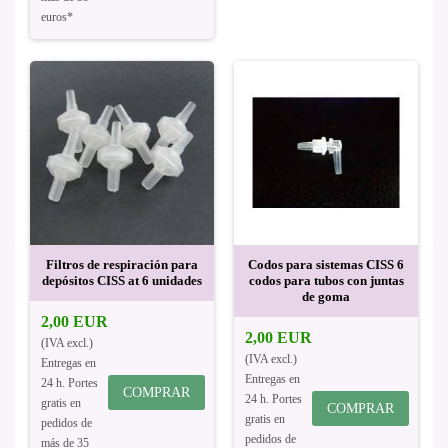
euros*
Filtros de respiración para
Codos para sistemas CISS 6
depósitos CISS at 6 unidades
codos para tubos con juntas
de goma
2,00 EUR
2,00 EUR
(IVA excl.)
(IVA excl.)
Entregas en
Entregas en
24 h. Portes
COMPRAR
24 h. Portes
gratis en
COMPRAR
gratis en
pedidos de
pedidos de
más de 35