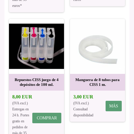
euros*
Repuestos CISS juego de 4
Manguera de 8 tubos para
depósitos de 100 ml.
CISS 1 m.
8,00 EUR
3,00 EUR
(IVA excl.)
(IVA excl.)
MÁS
Entregas en
Consultad
24 h. Portes
disponibilidad
COMPRAR
gratis en
pedidos de
más de 35