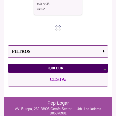
más de 35
euros*
FILTROS
0,00 EUR
CESTA:
Pep Logar
AV. Europa, 232 28905 Getafe Sector III Urb. Las laderas
B86378981