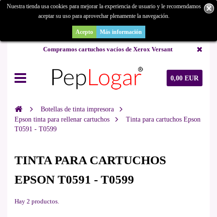
Nuestra tienda usa cookies para mejorar la experiencia de usuario y le recomendamos
aceptar su uso para aprovechar plenamente la navegación.
¿Buscas un repuesto de copiadora o buscas una de ocasión y no la
encuentras? Consúltanos.
Acepto
Más información
Compramos cartuchos vacíos de Xerox Versant
0,00 EUR
Botellas de tinta impresora
Epson tinta para rellenar cartuchos
Tinta para cartuchos Epson
T0591 - T0599
TINTA PARA CARTUCHOS
EPSON T0591 - T0599
Hay 2 productos.