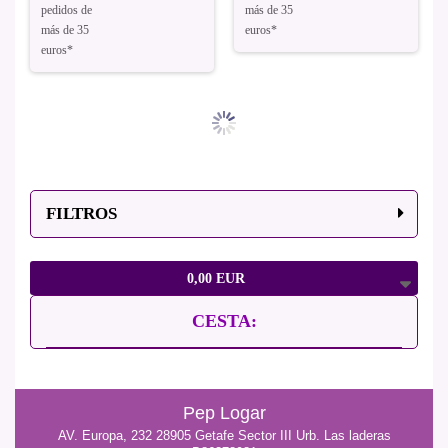
pedidos de
más de 35
más de 35
euros*
euros*
FILTROS
0,00 EUR
CESTA:
Pep Logar
AV. Europa, 232 28905 Getafe Sector III Urb. Las laderas