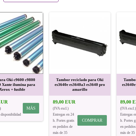
ara Oki c9600 c9800
Tambor reciclado para Oki
Tambor
0 Xante ilumina para
es3640e es3640a3 es3640 pro
es3640e
Xerox + fusible
amarillo
 EUR
89,00 EUR
89,00 
MÁS
)
(IVA excl.)
(IVA excl.)
 disponibilidad
Entregas en 24
Entregas e
COMPRAR
h. Portes gratis
h. Portes g
en pedidos de
en pedidos
más de 35
más de 35