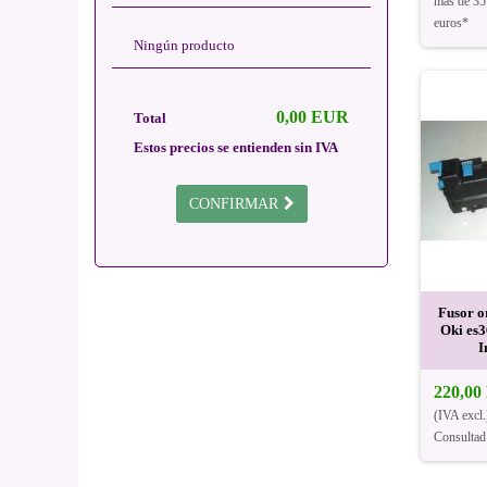
más de 35
euros*
Ningún producto
0,00 EUR
Total
Estos precios se entienden sin IVA
CONFIRMAR
Fusor o
Oki es
I
220,0
(IVA excl.
Consultad