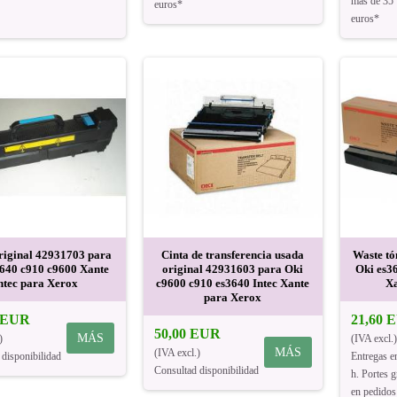
más de 35
euros*
euros*
riginal 42931703 para
Cinta de transferencia usada
Waste tó
3640 c910 c9600 Xante
original 42931603 para Oki
Oki es3
ntec para Xerox
c9600 c910 es3640 Intec Xante
Xa
para Xerox
0 EUR
21,60 
50,00 EUR
MÁS
)
(IVA excl.)
MÁS
(IVA excl.)
 disponibilidad
Entregas e
Consultad disponibilidad
h. Portes g
en pedidos