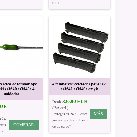
euros*
reseteo de tambor opc
4 tambores reciclados para Oki
ki es3640 es3640e 4
es3640 es3640e cmyk
unidades
320,00 EUR
Desde
EUR
(IVA excl.)
MÁS
Entregas en 24 h. Portes
n 24
gratis en pedidos de más
COMPRAR
ratis
de 35 euros*
 de