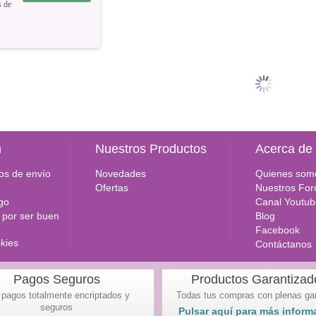
s de
n
Nuestros Productos
Acerca de
os de envío
Novedades
Quienes som
Ofertas
Nuestros For
go
Canal Youtub
por ser buen
Blog
Facebook
okies
Contáctanos
Pagos Seguros
Productos Garantizad
 pagos totalmente encriptados y
Todas tus compras con plenas ga
seguros
Pulsar aquí para más inform