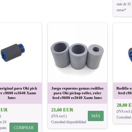
más de 35
euros*
 original para Oki pick
Juego repuestos gomas rodillos
Rodillo o
er c9600 es3640 Xante
para Oki pickup roller, roler
feed c96
Intec
feed c9600 es3640 Xante Intec
28,80 
 EUR
21,60 EUR
(IVA excl.)
MÁS
)
(IVA excl.)
Consultad 
en 24
Consultad disponibilidad
COMPRAR
ratis