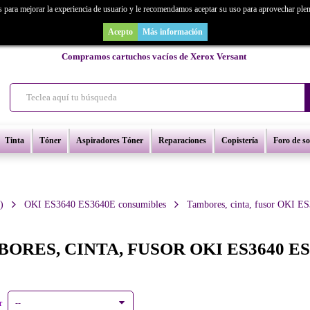
s para mejorar la experiencia de usuario y le recomendamos aceptar su uso para aprovechar ple
as un repuesto de copiadora o buscas una de ocasión y no la encuentras? Consúl
Acepto
Más información
Compramos cartuchos vacíos de Xerox Versant
Tinta
Tóner
Aspiradores Tóner
Reparaciones
Copistería
Foro de s
)
OKI ES3640 ES3640E consumibles
Tambores, cinta, fusor OKI 
ORES, CINTA, FUSOR OKI ES3640 E
r
--