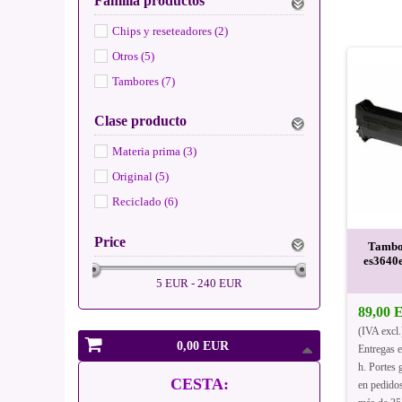
Familia productos
Chips y reseteadores (2)
Otros (5)
Tambores (7)
Clase producto
Materia prima (3)
Original (5)
Reciclado (6)
Price
Tambor
es3640
5 EUR - 240 EUR
89,00
(IVA excl.
0,00 EUR
Entregas 
h. Portes g
CESTA:
en pedido