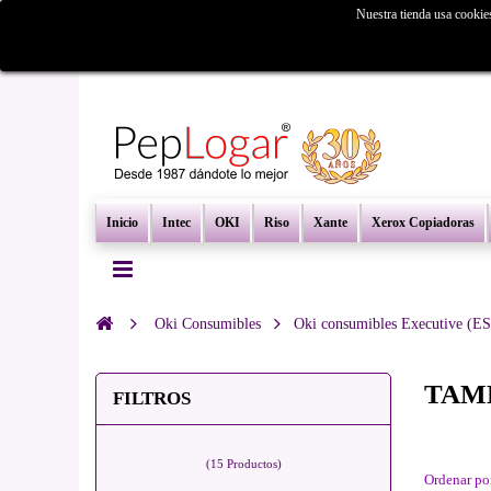
Nuestra tienda usa cookie
¿Busc
Inicio
Intec
OKI
Riso
Xante
Xerox Copiadoras
Oki Consumibles
Oki consumibles Executive (ES
TAMB
FILTROS
(15 Productos)
Ordenar po