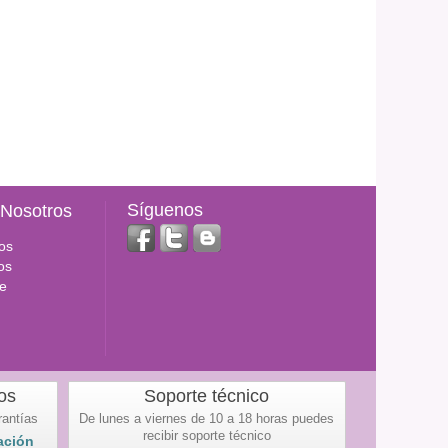
Síguenos
 Nosotros
os
os
e
os
Soporte técnico
rantías
De lunes a viernes de 10 a 18 horas puedes
recibir soporte técnico
ación