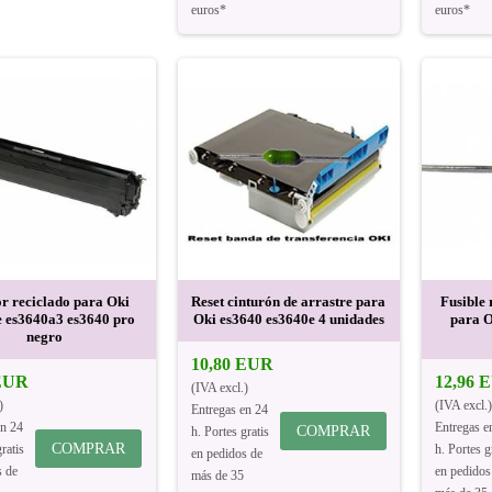
euros*
euros*
 reciclado para Oki
Reset cinturón de arrastre para
Fusible 
e es3640a3 es3640 pro
Oki es3640 es3640e 4 unidades
para O
negro
10,80 EUR
 EUR
12,96 
(IVA excl.)
)
(IVA excl.)
Entregas en 24
en 24
Entregas e
COMPRAR
h. Portes gratis
COMPRAR
ratis
h. Portes g
en pedidos de
s de
en pedidos
más de 35