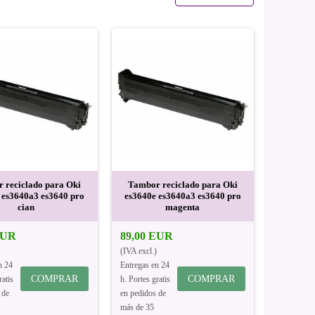
 reciclado para Oki
Tambor reciclado para Oki
 es3640a3 es3640 pro
es3640e es3640a3 es3640 pro
cian
magenta
EUR
89,00 EUR
(IVA excl.)
n 24
Entregas en 24
COMPRAR
COMPRAR
ratis
h. Portes gratis
 de
en pedidos de
más de 35