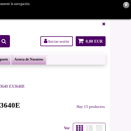
namente la navegación.
tanos.
Iniciar sesión
0,00 EUR
oporte
Acerca de Nosotros
ES3640 ES3640E
S3640E
Hay 15 productos.
Ver