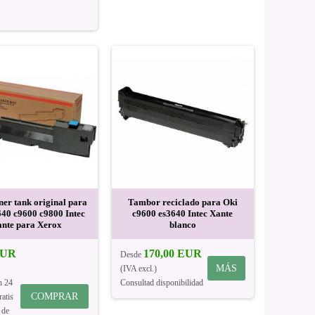
ner tank original para
Tambor reciclado para Oki
640 c9600 c9800 Intec
c9600 es3640 Intec Xante
nte para Xerox
blanco
EUR
170,00 EUR
Desde
MÁS
(IVA excl.)
n 24
Consultad disponibilidad
COMPRAR
ratis
 de