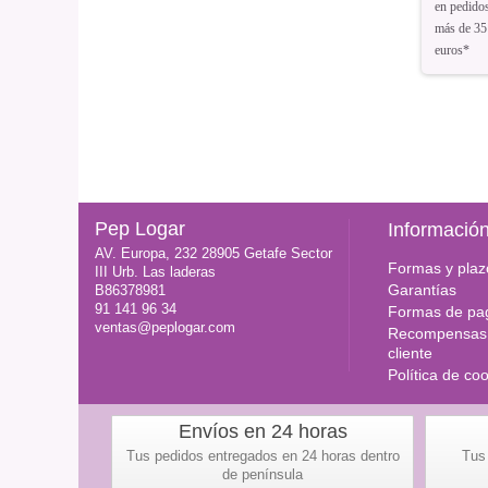
en pedido
más de 35
euros*
Pep Logar
Informació
AV. Europa, 232 28905 Getafe Sector
Formas y plaz
III Urb. Las laderas
Garantías
B86378981
91 141 96 34
Formas de pa
ventas@peplogar.com
Recompensas 
cliente
Política de co
Envíos en 24 horas
Tus pedidos entregados en 24 horas dentro
Tus
de península