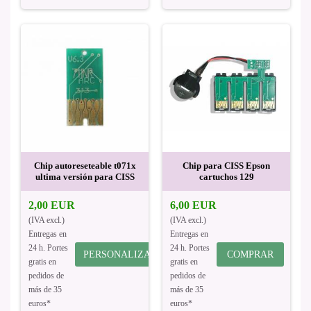
Chip autoreseteable t071x
Chip para CISS Epson
ultima versión para CISS
cartuchos 129
2,00 EUR
6,00 EUR
(IVA excl.)
(IVA excl.)
Entregas en
Entregas en
24 h. Portes
24 h. Portes
PERSONALIZAR
COMPRAR
gratis en
gratis en
pedidos de
pedidos de
más de 35
más de 35
euros*
euros*