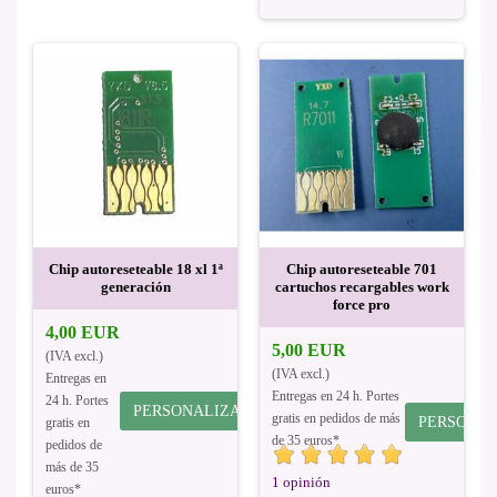
Chip autoreseteable 18 xl 1ª
Chip autoreseteable 701
generación
cartuchos recargables work
force pro
4,00 EUR
5,00 EUR
(IVA excl.)
(IVA excl.)
Entregas en
Entregas en 24 h. Portes
24 h. Portes
PERSONALIZAR
gratis en pedidos de más
PERSONAL
gratis en
de 35 euros*
pedidos de
más de 35
1 opinión
euros*