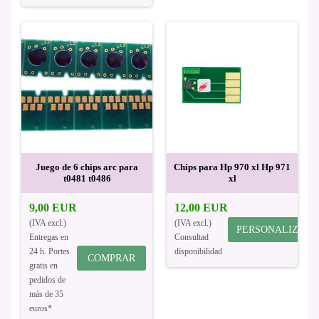
Juego de 6 chips arc para
Chips para Hp 970 xl Hp 971
t0481 t0486
xl
9,00 EUR
12,00 EUR
(IVA excl.)
(IVA excl.)
PERSONALIZAR
Entregas en
Consultad
24 h. Portes
disponibilidad
COMPRAR
gratis en
pedidos de
más de 35
euros*