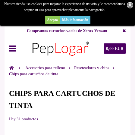
Nuestra tienda usa cookies para mejorar la experiencia de usuario y le recomendamos
aceptar su uso para aprovechar plenamente la navegación.
¿Buscas un repuesto de copiadora o buscas una de ocasión y no la
encuentras? Consúltanos.
Acepto
Más información
Compramos cartuchos vacíos de Xerox Versant
0,00 EUR
Accesorios para relleno
Reseteadores y chips
Chips para cartuchos de tinta
CHIPS PARA CARTUCHOS DE
TINTA
Hay 31 productos.