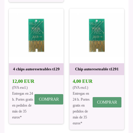
4 chips autoreseteables t129
Chip autoreseteable t1291
12,00 EUR
4,00 EUR
(IVA excl.)
(IVA excl.)
Entregas en 24
Entregas en
COMPRAR
h. Portes gratis
24 h. Portes
COMPRAR
en pedidos de
gratis en
más de 35
pedidos de
euros*
más de 35
euros*