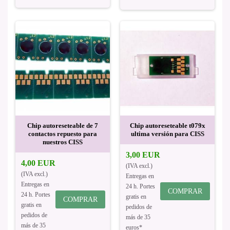
Chip autoreseteable de 7
Chip autoreseteable t079x
contactos repuesto para
ultima versión para CISS
nuestros CISS
3,00 EUR
4,00 EUR
(IVA excl.)
(IVA excl.)
Entregas en
Entregas en
24 h. Portes
COMPRAR
24 h. Portes
gratis en
COMPRAR
gratis en
pedidos de
pedidos de
más de 35
más de 35
euros*