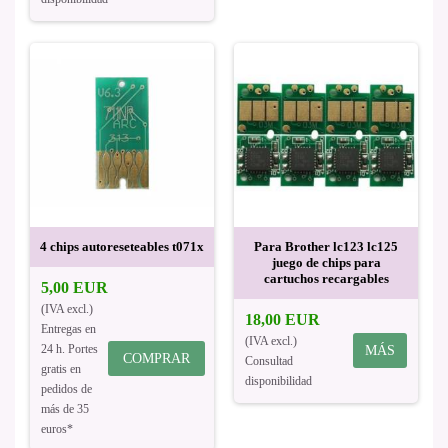
4 chips autoreseteables t071x
Para Brother lc123 lc125
juego de chips para
cartuchos recargables
5,00 EUR
(IVA excl.)
18,00 EUR
Entregas en
(IVA excl.)
24 h. Portes
MÁS
COMPRAR
Consultad
gratis en
disponibilidad
pedidos de
más de 35
euros*