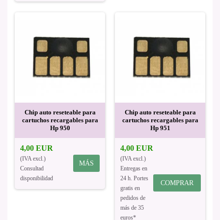
Chip auto reseteable para
Chip auto reseteable para
cartuchos recargables para
cartuchos recargables para
Hp 950
Hp 951
4,00 EUR
4,00 EUR
(IVA excl.)
(IVA excl.)
MÁS
Consultad
Entregas en
disponibilidad
24 h. Portes
COMPRAR
gratis en
pedidos de
más de 35
euros*