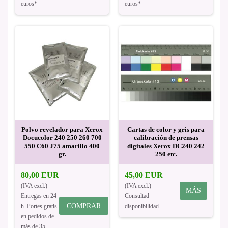
euros*
euros*
Polvo revelador para Xerox
Cartas de color y gris para
Docucolor 240 250 260 700
calibración de prensas
550 C60 J75 amarillo 400
digitales Xerox DC240 242
gr.
250 etc.
80,00 EUR
45,00 EUR
(IVA excl.)
(IVA excl.)
MÁS
Entregas en 24
Consultad
COMPRAR
h. Portes gratis
disponibilidad
en pedidos de
más de 35