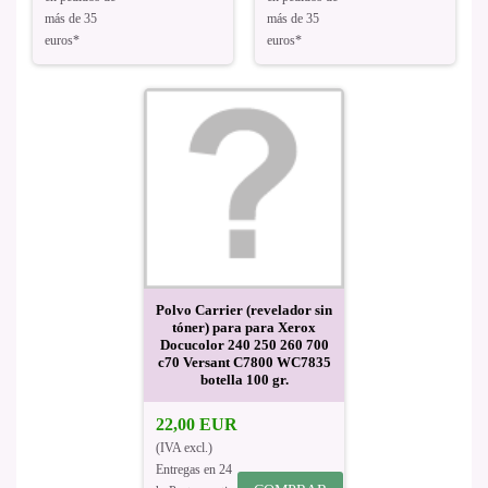
más de 35
más de 35
euros*
euros*
Polvo Carrier (revelador sin
tóner) para para Xerox
Docucolor 240 250 260 700
c70 Versant C7800 WC7835
botella 100 gr.
22,00 EUR
(IVA excl.)
Entregas en 24