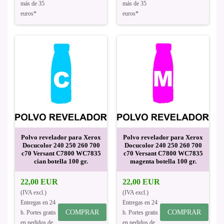
más de 35
más de 35
euros*
euros*
Polvo revelador para Xerox
Polvo revelador para Xerox
Docucolor 240 250 260 700
Docucolor 240 250 260 700
c70 Versant C7800 WC7835
c70 Versant C7800 WC7835
cian botella 100 gr.
magenta botella 100 gr.
22,00 EUR
22,00 EUR
(IVA excl.)
(IVA excl.)
Entregas en 24
Entregas en 24
COMPRAR
COMPRAR
h. Portes gratis
h. Portes gratis
en pedidos de
en pedidos de