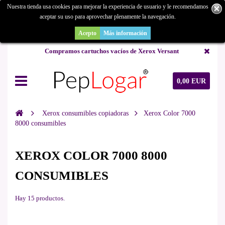
Nuestra tienda usa cookies para mejorar la experiencia de usuario y le recomendamos
aceptar su uso para aprovechar plenamente la navegación.
¿Buscas un repuesto de copiadora o buscas una de ocasión y no la
encuentras? Consúltanos.
Acepto
Más información
Compramos cartuchos vacíos de Xerox Versant
0,00 EUR
Xerox consumibles copiadoras
Xerox Color 7000
8000 consumibles
XEROX COLOR 7000 8000
CONSUMIBLES
Hay 15 productos.