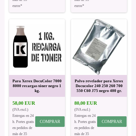
euros*
euros*
Para Xerox DocuColor 7000
Polvo revelador para Xerox
8000 recargas tóner negro 1
Docucolor 240 250 260 700
kg.
550 C60 J75 negro 400 gr.
58,00 EUR
80,00 EUR
(IVA excl.)
(IVA excl.)
Entregas en 24
Entregas en 24
COMPRAR
COMPRAR
h. Portes gratis
h. Portes gratis
en pedidos de
en pedidos de
más de 35
más de 35