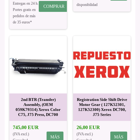
Entregas en 24 h.
disponibilidad
COMPRAR
Portes gratis en
pedidos de más
de 35 euros*
2nd BTR (Transfer)
Registration Side Shift Drive
Assembly, (OEM
Motor Gear ( 127K52301,
059K79314) Xerox Color
127K52300) Xerox DC700,
C75, J75 Press, DC700
J75 Series
745,00 EUR
26,00 EUR
(IVA excl.)
(IVA excl.)
MÁS
MÁS