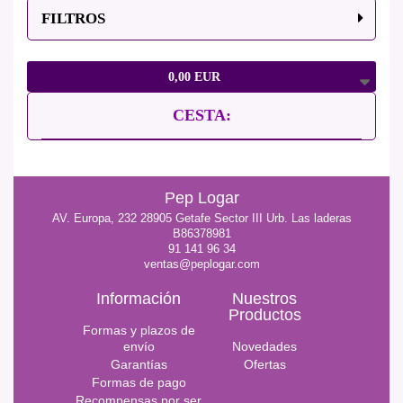
FILTROS
0,00 EUR
CESTA:
Pep Logar
AV. Europa, 232 28905 Getafe Sector III Urb. Las laderas
B86378981
91 141 96 34
ventas@peplogar.com
Información
Nuestros
Productos
Formas y plazos de
envío
Novedades
Garantías
Ofertas
Formas de pago
Recompensas por ser