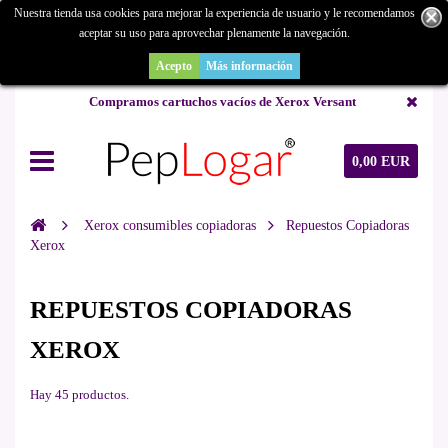
Nuestra tienda usa cookies para mejorar la experiencia de usuario y le recomendamos
aceptar su uso para aprovechar plenamente la navegación.
¿Buscas un repuesto de copiadora o buscas una de ocasión y no la
encuentras? Consúltanos.
Acepto
Más información
Compramos cartuchos vacíos de Xerox Versant
0,00 EUR
Xerox consumibles copiadoras
Repuestos Copiadoras
Xerox
REPUESTOS COPIADORAS
XEROX
Hay 45 productos.