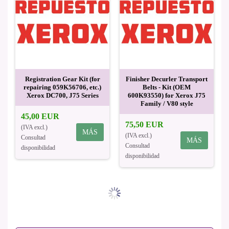
Registration Gear Kit (for
Finisher Decurler Transport
repairing 059K56706, etc.)
Belts - Kit (OEM
Xerox DC700, J75 Series
600K93550) for Xerox J75
Family / V80 style
45,00 EUR
75,50 EUR
(IVA excl.)
MÁS
(IVA excl.)
Consultad
MÁS
Consultad
disponibilidad
disponibilidad