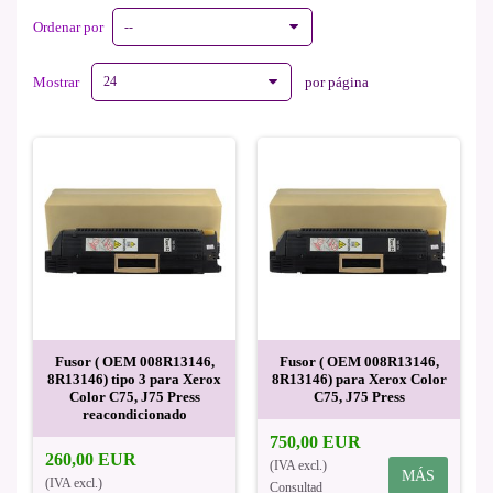
Ordenar por
--
Mostrar
24
por página
Fusor ( OEM 008R13146,
Fusor ( OEM 008R13146,
8R13146) tipo 3 para Xerox
8R13146) para Xerox Color
Color C75, J75 Press
C75, J75 Press
reacondicionado
750,00 EUR
260,00 EUR
(IVA excl.)
MÁS
(IVA excl.)
Consultad