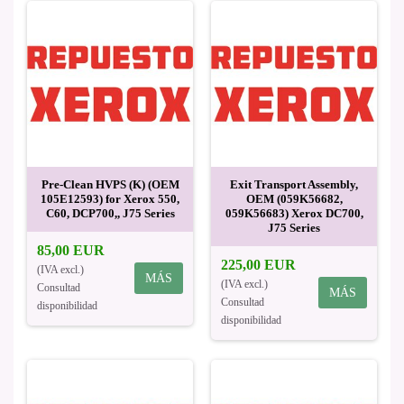
Pre-Clean HVPS (K) (OEM
Exit Transport Assembly,
105E12593) for Xerox 550,
OEM (059K56682,
C60, DCP700,, J75 Series
059K56683) Xerox DC700,
J75 Series
85,00 EUR
225,00 EUR
(IVA excl.)
MÁS
(IVA excl.)
Consultad
MÁS
Consultad
disponibilidad
disponibilidad