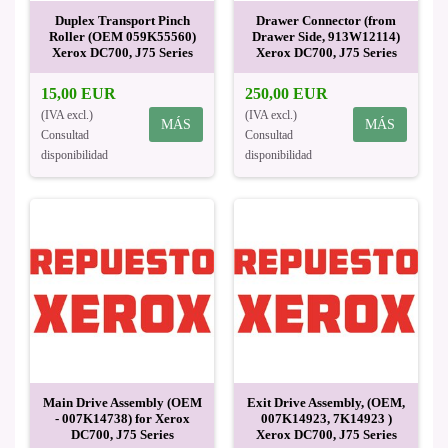
Duplex Transport Pinch
Drawer Connector (from
Roller (OEM 059K55560)
Drawer Side, 913W12114)
Xerox DC700, J75 Series
Xerox DC700, J75 Series
15,00 EUR
250,00 EUR
(IVA excl.)
(IVA excl.)
MÁS
MÁS
Consultad
Consultad
disponibilidad
disponibilidad
Main Drive Assembly (OEM
Exit Drive Assembly, (OEM,
- 007K14738) for Xerox
007K14923, 7K14923 )
DC700, J75 Series
Xerox DC700, J75 Series