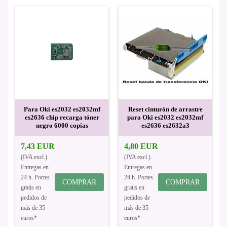
Para Oki es2032 es2032mf
Reset cinturón de arrastre
es2636 chip recarga tóner
para Oki es2032 es2032mf
negro 6000 copias
es2636 es2632a3
7,43 EUR
4,80 EUR
(IVA excl.)
(IVA excl.)
Entregas en
Entregas en
24 h. Portes
24 h. Portes
COMPRAR
COMPRAR
gratis en
gratis en
pedidos de
pedidos de
más de 35
más de 35
euros*
euros*