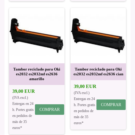
Tambor reciclado para Oki
Tambor reciclado para Oki
es2032 es2032mf es2636
es2032 es2032mf es2636 cian
amarillo
39,00 EUR
39,00 EUR
(IVA excl.)
(IVA excl.)
Entregas en 24
Entregas en 24
COMPRAR
h. Portes gratis
COMPRAR
h. Portes gratis
en pedidos de
en pedidos de
más de 35
más de 35
euros*
euros*