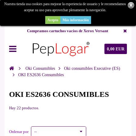
Nuestra tienda usa cookies para mejorar la experiencia de usuario y le recomendamos
aceptar su uso para aprovechar plenamente la navegación.
¿Buscas un repuesto de copiadora o buscas una de ocasión y no la
encuentras? Consúltanos.
Acepto
Más información
Compramos cartuchos vacíos de Xerox Versant
0,00 EUR
Oki Consumibles
Oki consumibles Executive (ES)
OKI ES2636 Consumibles
OKI ES2636 CONSUMIBLES
Hay 22 productos.
Ordenar por
--