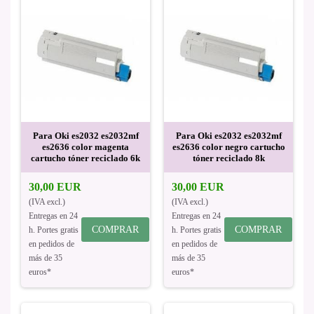
Para Oki es2032 es2032mf
Para Oki es2032 es2032mf
es2636 color magenta
es2636 color negro cartucho
cartucho tóner reciclado 6k
tóner reciclado 8k
30,00 EUR
30,00 EUR
(IVA excl.)
(IVA excl.)
Entregas en 24
Entregas en 24
COMPRAR
COMPRAR
h. Portes gratis
h. Portes gratis
en pedidos de
en pedidos de
más de 35
más de 35
euros*
euros*