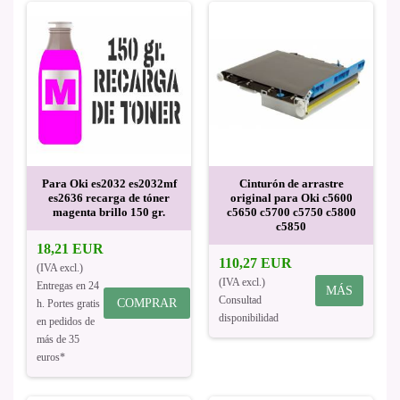
Para Oki es2032 es2032mf
Cinturón de arrastre
es2636 recarga de tóner
original para Oki c5600
magenta brillo 150 gr.
c5650 c5700 c5750 c5800
c5850
18,21 EUR
110,27 EUR
(IVA excl.)
(IVA excl.)
Entregas en 24
MÁS
Consultad
COMPRAR
h. Portes gratis
disponibilidad
en pedidos de
más de 35
euros*