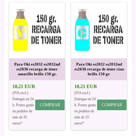
Para Oki es2032 es2032mf
Para Oki es2032 es2032mf
es2636 recarga de tóner
es2636 recarga de tóner cian
amarillo brillo 150 gr.
brillo 150 gr.
18,21 EUR
18,21 EUR
(IVA excl.)
(IVA excl.)
Entregas en 24
Entregas en 24
COMPRAR
COMPRAR
h. Portes gratis
h. Portes gratis
en pedidos de
en pedidos de
más de 35
más de 35
euros*
euros*