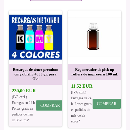
Recargas de tóner premium
Regenerador de pick up
cmyk brillo 4000 gr. para
rollers de impresora 100 ml.
Oki
11,52 EUR
230,00 EUR
(IVA excl.)
(IVA excl.)
Entregas en 24
Entregas en 24 h.
COMPRAR
h. Portes gratis
COMPRAR
Portes gratis en
en pedidos de
pedidos de más
más de 35
de 35 euros*
euros*