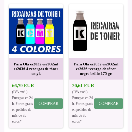
Para Oki es2032 es2032mf
Para Oki es2032 es2032mf
es2636 4 recargas de tóner
es2636 recarga de tóner
cmyk
negro brillo 175 gr.
66,79 EUR
20,61 EUR
(IVA excl.)
(IVA excl.)
Entregas en 24
Entregas en 24
COMPRAR
COMPRAR
h. Portes gratis
h. Portes gratis
en pedidos de
en pedidos de
más de 35
más de 35
euros*
euros*