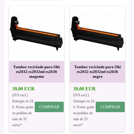
Tambor reciclado para Oki
Tambor reciclado para Oki
es2032 es2032mf es2636
es2032 es2032mf es2636
magenta
negro
39,00 EUR
39,00 EUR
(IVA excl.)
(IVA excl.)
Entregas en 24
Entregas en 24
COMPRAR
COMPRAR
h. Portes gratis
h. Portes gratis
en pedidos de
en pedidos de
más de 35
más de 35
euros*
euros*