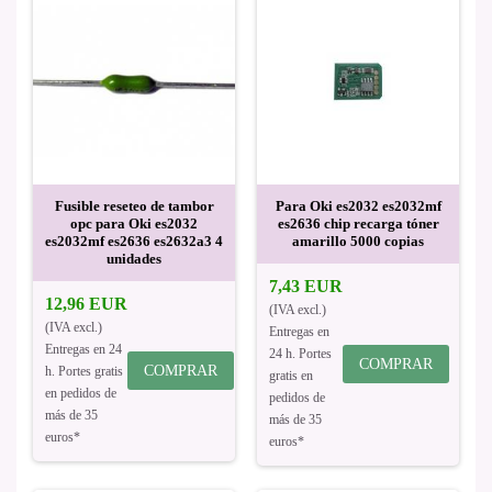
Fusible reseteo de tambor
Para Oki es2032 es2032mf
opc para Oki es2032
es2636 chip recarga tóner
es2032mf es2636 es2632a3 4
amarillo 5000 copias
unidades
7,43 EUR
12,96 EUR
(IVA excl.)
(IVA excl.)
Entregas en
Entregas en 24
24 h. Portes
COMPRAR
COMPRAR
h. Portes gratis
gratis en
en pedidos de
pedidos de
más de 35
más de 35
euros*
euros*