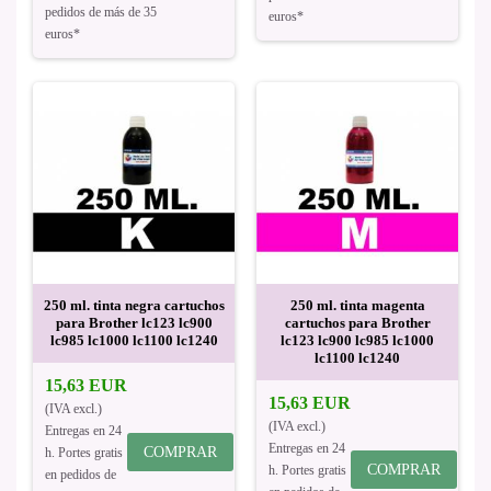
pedidos de más de 35
euros*
euros*
250 ml. tinta negra cartuchos
250 ml. tinta magenta
para Brother lc123 lc900
cartuchos para Brother
lc985 lc1000 lc1100 lc1240
lc123 lc900 lc985 lc1000
lc1100 lc1240
15,63 EUR
15,63 EUR
(IVA excl.)
(IVA excl.)
Entregas en 24
Entregas en 24
COMPRAR
h. Portes gratis
COMPRAR
h. Portes gratis
en pedidos de