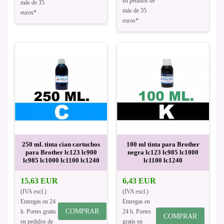
en pedidos de
más de 35
más de 35
euros*
euros*
250 ml. tinta cian cartuchos
100 ml tinta para Brother
para Brother lc123 lc900
negra lc123 lc985 lc1000
lc985 lc1000 lc1100 lc1240
lc1100 lc1240
15,63 EUR
6,43 EUR
(IVA excl.)
(IVA excl.)
Entregas en 24
Entregas en
COMPRAR
h. Portes gratis
24 h. Portes
COMPRAR
en pedidos de
gratis en