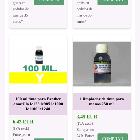
gratis en
gratis en
pedidos de
pedidos de
más de 35
más de 35
euros*
euros*
100 ml tinta para Brother
1 limpiador de tinta para
amarilla lc123 lc985 lc1000
manos 250 ml.
lc1100 lc1240
3,45 EUR
6,43 EUR
(IVA excl.)
(IVA excl.)
Entregas en
Entregas en
24 h. Portes
COMPRAR