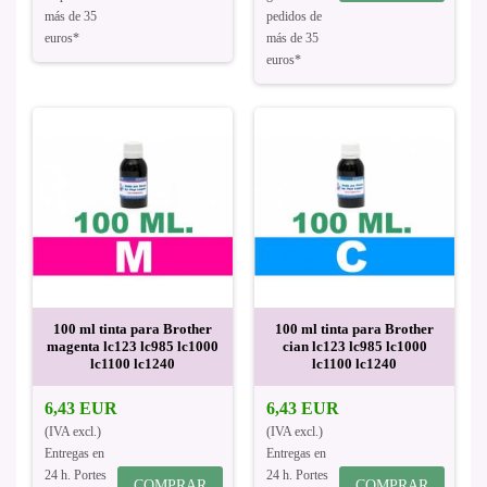
más de 35
pedidos de
euros*
más de 35
euros*
100 ml tinta para Brother
100 ml tinta para Brother
magenta lc123 lc985 lc1000
cian lc123 lc985 lc1000
lc1100 lc1240
lc1100 lc1240
6,43 EUR
6,43 EUR
(IVA excl.)
(IVA excl.)
Entregas en
Entregas en
24 h. Portes
24 h. Portes
COMPRAR
COMPRAR