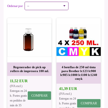
Ordenar por
--
Regenerador de pick up
4 botellas de 250 ml tinta
rollers de impresora 100 ml.
para Brother lc123 lc900
lc985 lc1000 lc1100 lc1240
cmyk
11,52 EUR
(IVA excl.)
41,39 EUR
Entregas en 24
(IVA excl.)
COMPRAR
h. Portes gratis
Entregas en 24
en pedidos de
COMPRAR
h. Portes gratis
más de 35