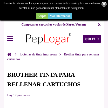
Nuestra tienda usa cookies para mejorar la experiencia de usuario y le recomendamos
aceptar su uso para aprovechar plenamente la navegación.
¿Buscas un repuesto de copiadora o buscas una de ocasión y no la
encuentras? Consúltanos.
Acepto
Más información
Compramos cartuchos vacíos de Xerox Versant
0,00 EUR
Botellas de tinta impresora
Brother tinta para rellenar
cartuchos
BROTHER TINTA PARA
RELLENAR CARTUCHOS
Hay 17 productos.