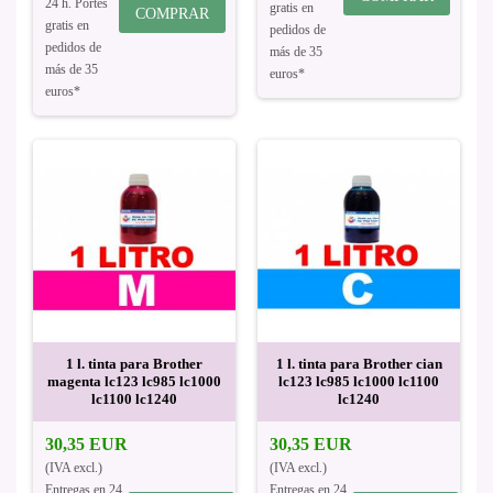
24 h. Portes
gratis en
COMPRAR
gratis en
pedidos de
pedidos de
más de 35
más de 35
euros*
euros*
1 l. tinta para Brother
1 l. tinta para Brother cian
magenta lc123 lc985 lc1000
lc123 lc985 lc1000 lc1100
lc1100 lc1240
lc1240
30,35 EUR
30,35 EUR
(IVA excl.)
(IVA excl.)
Entregas en 24
Entregas en 24