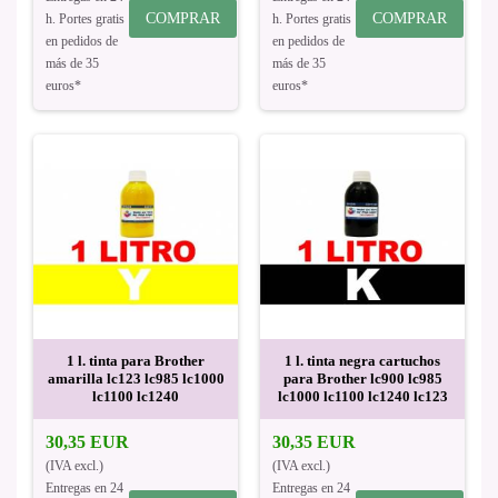
COMPRAR
COMPRAR
h. Portes gratis
h. Portes gratis
en pedidos de
en pedidos de
más de 35
más de 35
euros*
euros*
1 l. tinta para Brother
1 l. tinta negra cartuchos
amarilla lc123 lc985 lc1000
para Brother lc900 lc985
lc1100 lc1240
lc1000 lc1100 lc1240 lc123
30,35 EUR
30,35 EUR
(IVA excl.)
(IVA excl.)
Entregas en 24
Entregas en 24