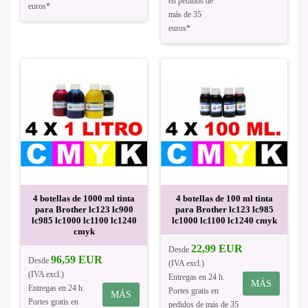
en pedidos de
euros*
más de 35
euros*
4 botellas de 1000 ml tinta
4 botellas de 100 ml tinta
para Brother lc123 lc900
para Brother lc123 lc985
lc985 lc1000 lc1100 lc1240
lc1000 lc1100 lc1240 cmyk
cmyk
22,99 EUR
Desde
96,59 EUR
Desde
(IVA excl.)
(IVA excl.)
Entregas en 24 h.
MÁS
Entregas en 24 h.
Portes gratis en
MÁS
Portes gratis en
pedidos de más de 35