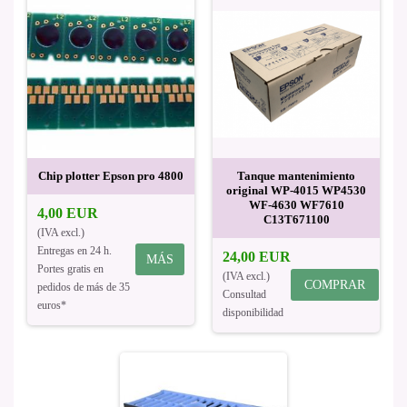
Chip plotter Epson pro 4800
Tanque mantenimiento
original WP-4015 WP4530
WF-4630 WF7610
4,00 EUR
C13T671100
(IVA excl.)
Entregas en 24 h.
24,00 EUR
MÁS
Portes gratis en
(IVA excl.)
COMPRAR
pedidos de más de 35
Consultad
euros*
disponibilidad