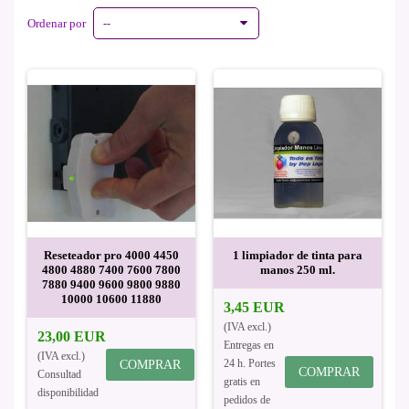
Ordenar por
--
Reseteador pro 4000 4450
1 limpiador de tinta para
4800 4880 7400 7600 7800
manos 250 ml.
7880 9400 9600 9800 9880
10000 10600 11880
3,45 EUR
(IVA excl.)
23,00 EUR
Entregas en
(IVA excl.)
24 h. Portes
COMPRAR
COMPRAR
Consultad
gratis en
disponibilidad
pedidos de