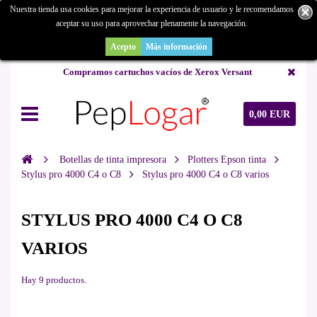
Nuestra tienda usa cookies para mejorar la experiencia de usuario y le recomendamos
aceptar su uso para aprovechar plenamente la navegación.
¿Buscas un repuesto de copiadora o buscas una de ocasión y no la
encuentras? Consúltanos.
Acepto
Más información
Compramos cartuchos vacíos de Xerox Versant
0,00 EUR
Botellas de tinta impresora
Plotters Epson tinta
Stylus pro 4000 C4 o C8
Stylus pro 4000 C4 o C8 varios
STYLUS PRO 4000 C4 O C8
VARIOS
Hay 9 productos.