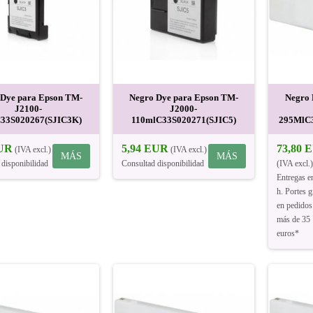
 Dye para Epson TM-
Negro Dye para Epson TM-
Negro
J2100-
J2000-
33S020267(SJIC3K)
110mlC33S020271(SJIC5)
295MlC
EUR
5,94 EUR
73,80 
(IVA excl.)
(IVA excl.)
MÁS
MÁS
 disponibilidad
Consultad disponibilidad
(IVA excl.)
Entregas e
h. Portes g
en pedidos
más de 35
euros*