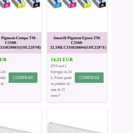
 Pigment Compa TM-
Amarill Pigment Epson TM-
C3500-
C3500-
33S020603(SJIC22P/M)
32.5MLC33S020604(SJIC22P/Y)
EUR
14,31 EUR
(IVA excl.)
n 24
Entregas en 24
COMPRAR
COMPRAR
ratis
h. Portes gratis
 de
en pedidos de
más de 35
euros*