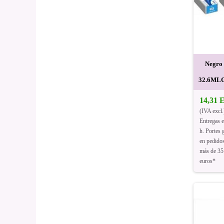
Negro
32.6MLC
14,31
(IVA excl.
Entregas 
h. Portes g
en pedido
más de 35
euros*