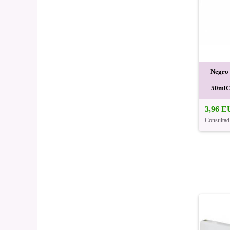
Negro
50mlC
3,96 
Consultad