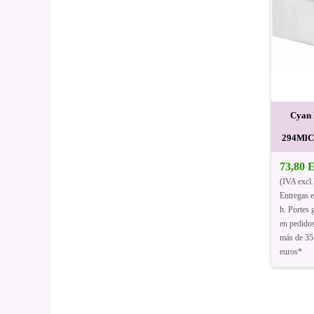
Cyan 
294MlC
73,80
(IVA excl.
Entregas 
h. Portes g
en pedido
más de 35
euros*