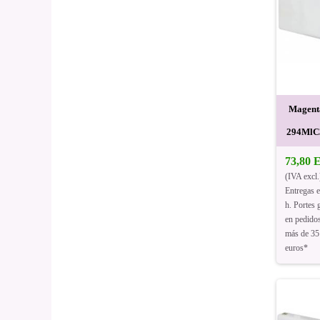
Magent
294MlC
73,80
(IVA excl.
Entregas 
h. Portes g
en pedido
más de 35
euros*