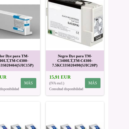
lor Dye para TM-
Negro Dye para TM-
00LT,TM-C4300-
C3400LT,TM-C4300-
3S020464(SJIC15P)
7.5KC33S020490(SJIC20P)
EUR
15,91 EUR
MÁS
MÁS
(IVA excl.)
disponibilidad
Consultad disponibilidad