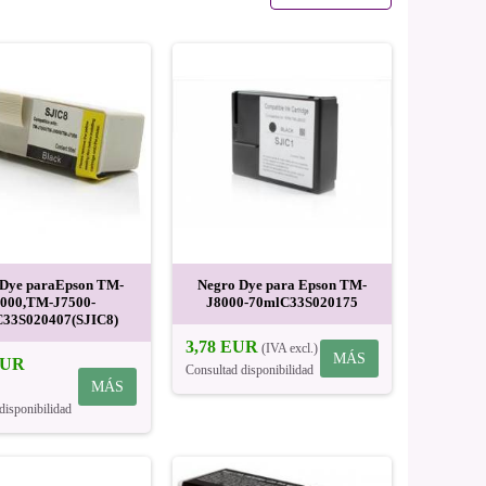
 Dye paraEpson TM-
Negro Dye para Epson TM-
000,TM-J7500-
J8000-70mlC33S020175
33S020407(SJIC8)
3,78 EUR
(IVA excl.)
MÁS
EUR
Consultad disponibilidad
MÁS
disponibilidad