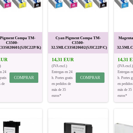
 Pigment Compa TM-
Cyan Pigment Compa TM-
Magenta
C3500-
C3500-
33S020601(SJIC22P/K)
32.5MLC33S020602(SJIC22P/C)
32.5MLC
 EUR
14,31 EUR
14,31 
)
(IVA excl.)
(IVA excl.)
en 24
Entregas en 24
Entregas e
COMPRAR
COMPRAR
ratis
h. Portes gratis
h. Portes g
s de
en pedidos de
en pedidos
más de 35
más de 35
euros*
euros*