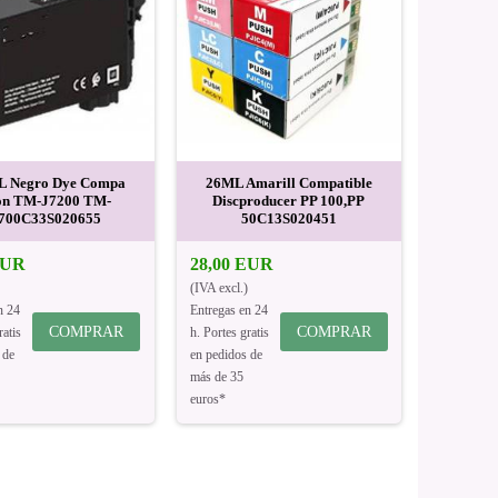
L Negro Dye Compa
26ML Amarill Compatible
on TM-J7200 TM-
Discproducer PP 100,PP
700C33S020655
50C13S020451
EUR
28,00 EUR
(IVA excl.)
n 24
Entregas en 24
COMPRAR
COMPRAR
ratis
h. Portes gratis
 de
en pedidos de
más de 35
euros*