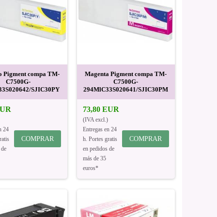
o Pigment compa TM-
Magenta Pigment compa TM-
C7500G-
C7500G-
33S020642/SJIC30PY
294MlC33S020641/SJIC30PM
EUR
73,80 EUR
(IVA excl.)
n 24
Entregas en 24
COMPRAR
COMPRAR
ratis
h. Portes gratis
 de
en pedidos de
más de 35
euros*