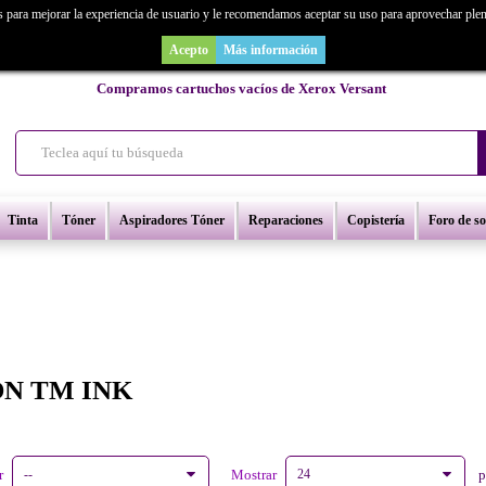
s para mejorar la experiencia de usuario y le recomendamos aceptar su uso para aprovechar ple
as un repuesto de copiadora o buscas una de ocasión y no la encuentras? Consúl
Acepto
Más información
Compramos cartuchos vacíos de Xerox Versant
Tinta
Tóner
Aspiradores Tóner
Reparaciones
Copistería
Foro de s
ON TM INK
r
--
Mostrar
24
p