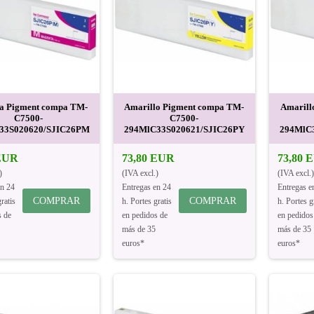
a Pigment compa TM-
Amarillo Pigment compa TM-
Amarill
C7500-
C7500-
33S020620/SJIC26PM
294MlC33S020621/SJIC26PY
294MlC
 EUR
73,80 EUR
73,80 
)
(IVA excl.)
(IVA excl.)
en 24
Entregas en 24
Entregas e
COMPRAR
COMPRAR
ratis
h. Portes gratis
h. Portes g
s de
en pedidos de
en pedidos
más de 35
más de 35
euros*
euros*