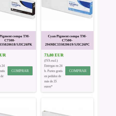
 Pigment compa TM-
Cyan Pigment compa TM-
C7500-
C7500-
33S020618/SJIC26PK
294MlC33S020619/SJIC26PC
EUR
73,80 EUR
(IVA excl.)
n 24
Entregas en 24
COMPRAR
COMPRAR
ratis
h. Portes gratis
 de
en pedidos de
más de 35
euros*