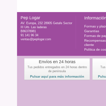
Pep Logar
Informació
AV. Europa, 232 28905 Getafe Sector
Formas y plaz
III Urb. Las laderas
Garantías
B86378981
91 141 96 34
Formas de pa
ventas@peplogar.com
Recompensas 
cliente
Política de co
Envíos en 24 horas
Tus pedidos entregados en 24 horas dentro
Tus
de península
Pulsar aquí para más información
Puls