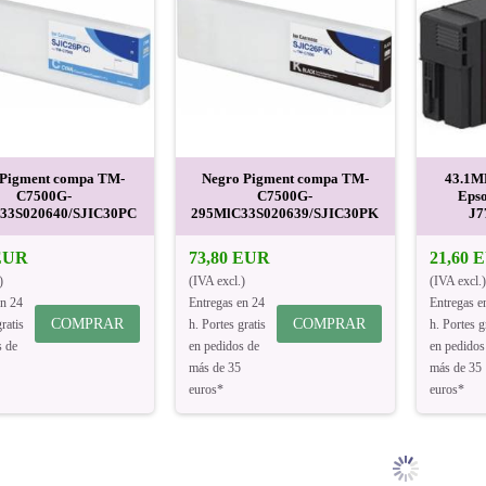
Pigment compa TM-
Negro Pigment compa TM-
43.1M
C7500G-
C7500G-
Eps
33S020640/SJIC30PC
295MlC33S020639/SJIC30PK
J7
 EUR
73,80 EUR
21,60 
)
(IVA excl.)
(IVA excl.)
en 24
Entregas en 24
Entregas e
COMPRAR
COMPRAR
ratis
h. Portes gratis
h. Portes g
s de
en pedidos de
en pedidos
más de 35
más de 35
euros*
euros*