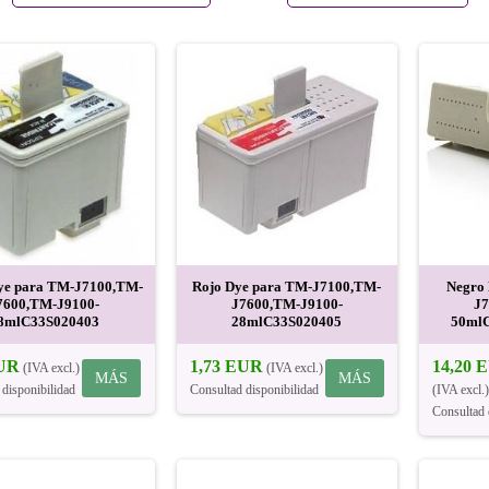
ye para TM-J7100,TM-
Rojo Dye para TM-J7100,TM-
Negro
7600,TM-J9100-
J7600,TM-J9100-
J7
8mlC33S020403
28mlC33S020405
50mlC
EUR
1,73 EUR
14,20 
(IVA excl.)
(IVA excl.)
MÁS
MÁS
 disponibilidad
Consultad disponibilidad
(IVA excl.)
Consultad 