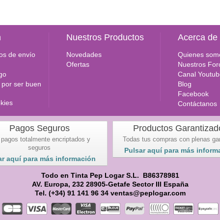
n
Nuestros Productos
Acerca de
os de envío
Novedades
Quienes som
Ofertas
Nuestros For
go
Canal Youtub
por ser buen
Blog
Facebook
okies
Contáctanos
Pagos Seguros
Productos Garantizad
 pagos totalmente encriptados y
Todas tus compras con plenas ga
seguros
Pulsar aquí para más inform
ar aquí para más información
Todo en Tinta Pep Logar S.L. B86378981
AV. Europa, 232 28905-Getafe Sector III España
Tel. (+34) 91 141 96 34 ventas@peplogar.com