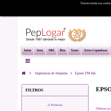
Nuestra tienda usa cookie
¿Busc
Inicio
Intec
OKI
Riso
Xante
Xerox Copiadoras
Impresoras de etiquetas
Epson TM Ink
EPS
FILTROS
(1 Producto)
Ordenar po