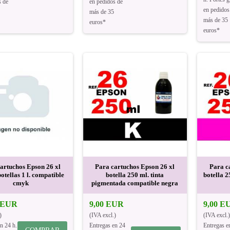
s de
en pedidos de
en pedidos
más de 35
más de 35
euros*
euros*
artuchos Epson 26 xl
Para cartuchos Epson 26 xl
Para c
otellas 1 l. compatible
botella 250 ml. tinta
botella 2
cmyk
pigmentada compatible negra
0 EUR
9,00 EUR
9,00 E
)
(IVA excl.)
(IVA excl.)
n 24 h.
Entregas en 24
Entregas e