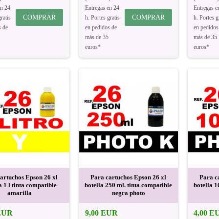
en 24
Entregas en 24
Entregas e
COMPRAR
COMPRAR
ratis
h. Portes gratis
h. Portes g
s de
en pedidos de
en pedidos
más de 35
más de 35
euros*
euros*
artuchos Epson 26 xl
Para cartuchos Epson 26 xl
Para c
a 1 l tinta compatible
botella 250 ml. tinta compatible
botella 1
amarilla
negra photo
 EUR
9,00 EUR
4,00 E