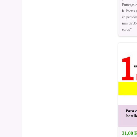
Entregas 
h. Portes g
en pedido
más de 35
euros*
Para c
botell
31,00