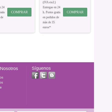
(IVA excl.)
n 24
Entregas en 24
COMPRAR
COMPRAR
ratis
h. Portes gratis
 de
en pedidos de
más de 35
euros*
Síguenos
 Nosotros
os
os
e