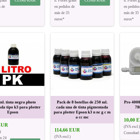
COMPRAR
COMPRAR
ratis
h. Portes gratis
h. Portes g
s de
en pedidos de
en pedidos
más de 35
más de 35
euros*
euros*
ml. tinta negra photo
Pack de 8 botellas de 250 ml.
Pro 4000
da tipo k3 para plotter
cada una de tinta pigmentada
78
Epson
para plotter Epson k3 n nc g c m
a cc mc
10,00 
 EUR
(IVA excl.)
114,66 EUR
)
Consultad 
(IVA excl.)
en 24