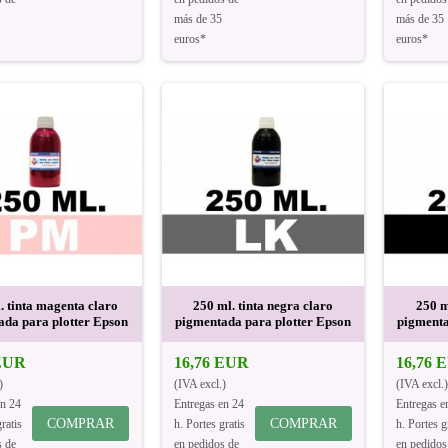
más de 35
más de 35
euros*
euros*
. tinta magenta claro
250 ml. tinta negra claro
250 m
ada para plotter Epson
pigmentada para plotter Epson
pigmenta
 EUR
16,76 EUR
16,76 
)
(IVA excl.)
(IVA excl.)
en 24
Entregas en 24
Entregas e
COMPRAR
COMPRAR
ratis
h. Portes gratis
h. Portes g
s de
en pedidos de
en pedidos