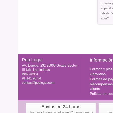
h. Portes g
en pedido
más de 35
euros*
Pep Logar
Informació
AV. Europa, 232 28905 Getafe Sector
Formas y plaz
III Urb. Las laderas
Garantías
B86378981
91 141 96 34
Formas de pa
ventas@peplogar.com
Recompensas 
cliente
Política de co
Envíos en 24 horas
Tus pedidos entregados en 24 horas dentro
Tus