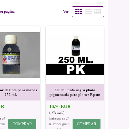
or página
Ver
or de tinta para manos
250 ml. tinta negra photo
250 ml.
pigmentada para plotter Epson
UR
16,76 EUR
(IVA excl.)
n 24
Entregas en 24
COMPRAR
COMPRAR
ratis
h. Portes gratis