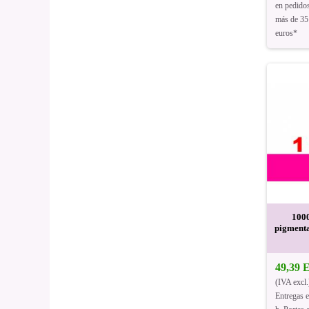
en pedido
más de 35
euros*
1000
pigmenta
49,39
(IVA excl.
Entregas 