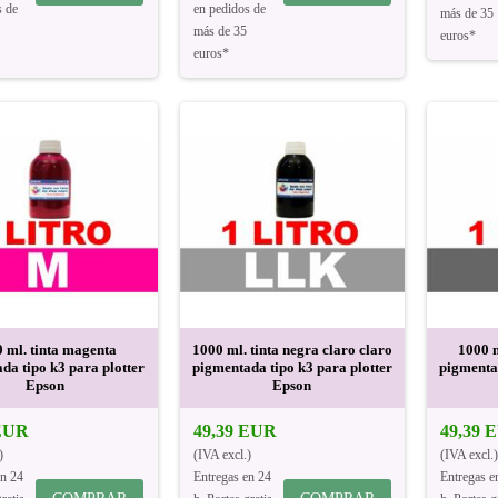
s de
en pedidos de
más de 35
más de 35
euros*
euros*
 ml. tinta magenta
1000 ml. tinta negra claro claro
1000 m
da tipo k3 para plotter
pigmentada tipo k3 para plotter
pigmentad
Epson
Epson
 EUR
49,39 EUR
49,39 
)
(IVA excl.)
(IVA excl.)
en 24
Entregas en 24
Entregas e