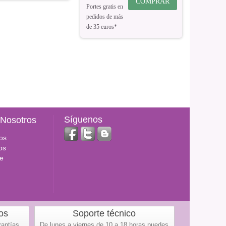
COMPRAR
Portes gratis en
pedidos de más
de 35 euros*
Síguenos
 Nosotros
os
os
e
os
Soporte técnico
rantías
De lunes a viernes de 10 a 18 horas puedes