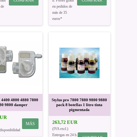
COMPRAR
COMPRAR
ratis
h. Portes gratis
 de
en pedidos de
más de 35
euros*
 4400 4800 4880 7800
Stylus pro 7800 7880 9800 9880
80 9800 damper
pack 8 botellas 1 litro tinta
pigmentada
EUR
263,72 EUR
MÁS
(IVA excl.)
disponibilidad
Entregas en 24 h.