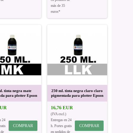
más de 35
euros*
l. tinta negra mate
250 ml. tinta negra claro claro
da para plotter Epson
pigmentada para plotter Epson
EUR
16,76 EUR
(IVA excl.)
n 24
Entregas en 24
COMPRAR
COMPRAR
ratis
h. Portes gratis
 de
en pedidos de