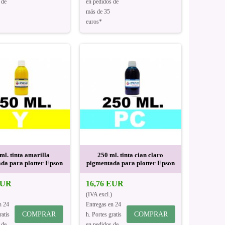
 de
en pedidos de
más de 35
euros*
ml. tinta amarilla
250 ml. tinta cian claro
da para plotter Epson
pigmentada para plotter Epson
EUR
16,76 EUR
(IVA excl.)
n 24
Entregas en 24
COMPRAR
COMPRAR
ratis
h. Portes gratis
 de
en pedidos de