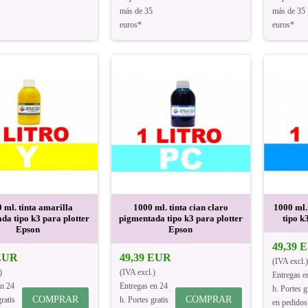
más de 35
más de 35
euros*
euros*
 ml. tinta amarilla
1000 ml. tinta cian claro
1000 ml.
da tipo k3 para plotter
pigmentada tipo k3 para plotter
tipo k
Epson
Epson
49,39 
 EUR
49,39 EUR
(IVA excl.)
)
(IVA excl.)
Entregas e
en 24
Entregas en 24
h. Portes g
COMPRAR
COMPRAR
ratis
h. Portes gratis
en pedidos