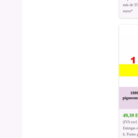
más de 35
euros*
1000
pigmenta
49,39
(IVA excl.
Entregas 
h. Portes g