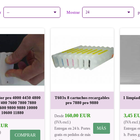
r
--
Mostrar
24
p
dor pro 4000 4450 4800
T603x 8 cartuchos recargables
1 limpiad
7400 7600 7800 7880
pro 7880 pro 9880
600 9800 9880 10000
10600 11880
160,00 EUR
3,45 E
Desde
(IVA excl.)
(IVA excl.)
 EUR
MÁS
Entregas en 24 h. Portes
Entregas e
)
gratis en pedidos de más
h. Portes g
COMPRAR