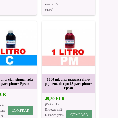
más de 35
euros*
 tinta cian pigmentada
1000 ml. tinta magenta claro
3 para plotter Epson
pigmentada tipo k3 para plotter
Epson
EUR
49,39 EUR
(IVA excl.)
n 24
Entregas en 24
COMPRAR
ratis
COMPRAR
h. Portes gratis
 de