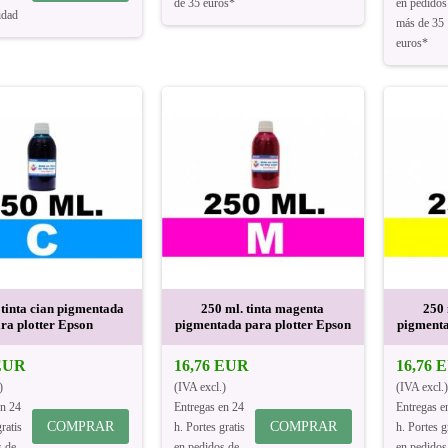
de 35 euros*
en pedidos
idad
más de 35
euros*
 tinta cian pigmentada
250 ml. tinta magenta
250 
ra plotter Epson
pigmentada para plotter Epson
pigmenta
 EUR
16,76 EUR
16,76 
)
(IVA excl.)
(IVA excl.)
en 24
Entregas en 24
Entregas e
COMPRAR
COMPRAR
ratis
h. Portes gratis
h. Portes g
s de
en pedidos de
en pedidos