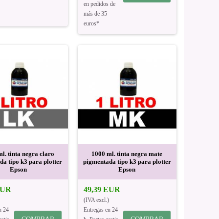
en pedidos de
más de 35
euros*
l. tinta negra claro
1000 ml. tinta negra mate
a tipo k3 para plotter
pigmentada tipo k3 para plotter
Epson
Epson
EUR
49,39 EUR
(IVA excl.)
n 24
Entregas en 24