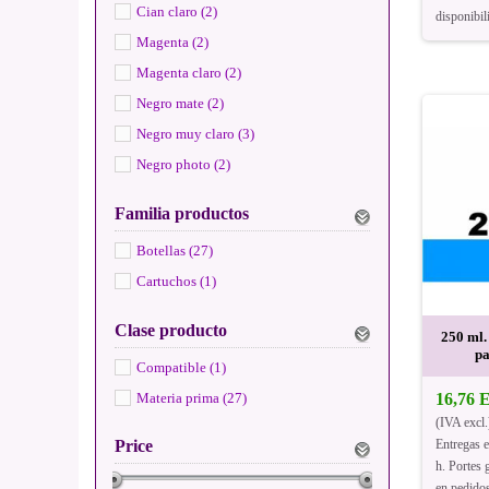
Cian claro (2)
disponibil
Magenta (2)
Magenta claro (2)
Negro mate (2)
Negro muy claro (3)
Negro photo (2)
Familia productos
Botellas (27)
Cartuchos (1)
Clase producto
250 ml.
pa
Compatible (1)
Materia prima (27)
16,76
(IVA excl.
Entregas 
Price
h. Portes g
en pedido