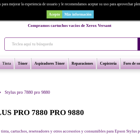
s para mejorar la experiencia de usuario y le recomendamos aceptar su uso para aprovechar ple
as un repuesto de copiadora o buscas una de ocasión y no la encuentras? Consúl
Acepto
Más información
Compramos cartuchos vacíos de Xerox Versant
Tinta
Tóner
Aspiradores Tóner
Reparaciones
Copistería
Foro de s
Stylus pro 7880 pro 9880
US PRO 7880 PRO 9880
 tinta, cartuchos, reseteadores y otros accesorios y consumibles para Epson Stylus