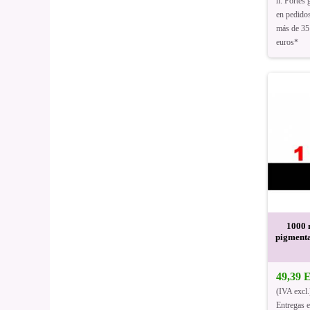
h. Portes g
en pedido
más de 35
euros*
1000 
pigmenta
49,39
(IVA excl.
Entregas 