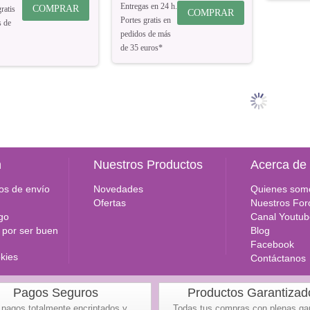
Entregas en 24 h.
COMPRAR
ratis
COMPRAR
Portes gratis en
s de
pedidos de más
de 35 euros*
n
Nuestros Productos
Acerca de
os de envío
Novedades
Quienes som
Ofertas
Nuestros For
go
Canal Youtub
por ser buen
Blog
Facebook
okies
Contáctanos
Pagos Seguros
Productos Garantizad
 pagos totalmente encriptados y
Todas tus compras con plenas ga