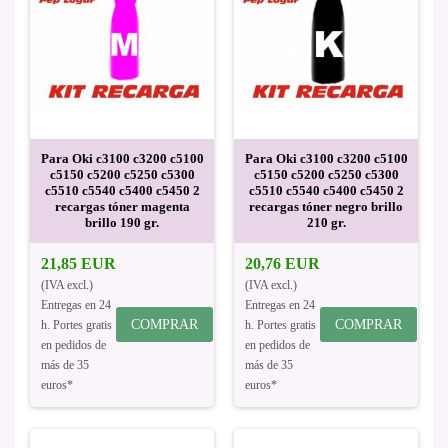
Para Oki c3100 c3200 c5100
Para Oki c3100 c3200 c5100
c5150 c5200 c5250 c5300
c5150 c5200 c5250 c5300
c5510 c5540 c5400 c5450 2
c5510 c5540 c5400 c5450 2
recargas tóner magenta
recargas tóner negro brillo
brillo 190 gr.
210 gr.
21,85 EUR
20,76 EUR
(IVA excl.)
(IVA excl.)
Entregas en 24
Entregas en 24
COMPRAR
COMPRAR
h. Portes gratis
h. Portes gratis
en pedidos de
en pedidos de
más de 35
más de 35
euros*
euros*