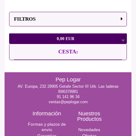
FILTROS
0,00 EUR
CESTA:
Pep Logar
AV. Europa, 232 28905 Getafe Sector III Urb. Las laderas
B86378981
91 141 96 34
ventas@peplogar.com
Información
Nuestros
Productos
Formas y plazos de
envío
Novedades
Garantías
Ofertas