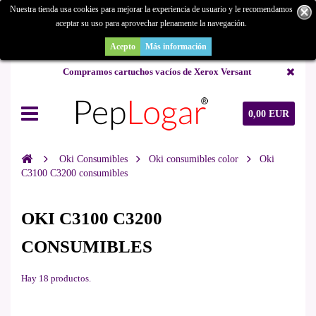
Nuestra tienda usa cookies para mejorar la experiencia de usuario y le recomendamos
aceptar su uso para aprovechar plenamente la navegación.
¿Buscas un repuesto de copiadora o buscas una de ocasión y no la
encuentras? Consúltanos.
Acepto
Más información
Compramos cartuchos vacíos de Xerox Versant
0,00 EUR
Oki Consumibles
Oki consumibles color
Oki
C3100 C3200 consumibles
OKI C3100 C3200
CONSUMIBLES
Hay 18 productos.