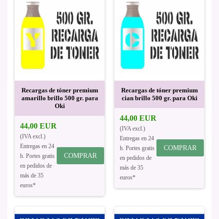
Recargas de tóner premium
Recargas de tóner premium
amarillo brillo 500 gr. para
cian brillo 500 gr. para Oki
Oki
44,00 EUR
44,00 EUR
(IVA excl.)
(IVA excl.)
Entregas en 24
Entregas en 24
COMPRAR
h. Portes gratis
COMPRAR
h. Portes gratis
en pedidos de
en pedidos de
más de 35
más de 35
euros*
euros*