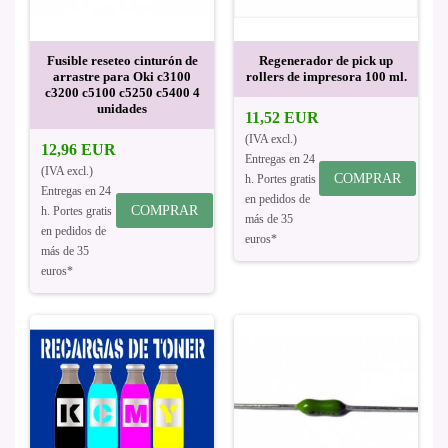
Fusible reseteo cinturón de
Regenerador de pick up
arrastre para Oki c3100
rollers de impresora 100 ml.
c3200 c5100 c5250 c5400 4
unidades
11,52 EUR
(IVA excl.)
12,96 EUR
Entregas en 24
(IVA excl.)
COMPRAR
h. Portes gratis
Entregas en 24
en pedidos de
COMPRAR
h. Portes gratis
más de 35
en pedidos de
euros*
más de 35
euros*