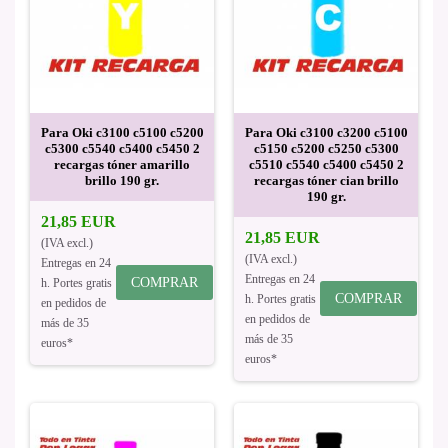
Para Oki c3100 c5100 c5200
Para Oki c3100 c3200 c5100
c5300 c5540 c5400 c5450 2
c5150 c5200 c5250 c5300
recargas tóner amarillo
c5510 c5540 c5400 c5450 2
brillo 190 gr.
recargas tóner cian brillo
190 gr.
21,85 EUR
21,85 EUR
(IVA excl.)
(IVA excl.)
Entregas en 24
Entregas en 24
COMPRAR
h. Portes gratis
COMPRAR
h. Portes gratis
en pedidos de
en pedidos de
más de 35
más de 35
euros*
euros*