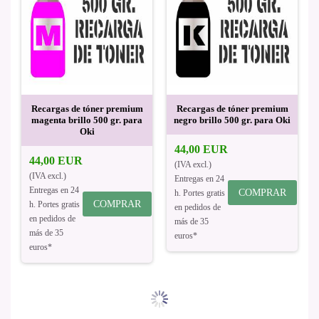
Recargas de tóner premium
Recargas de tóner premium
magenta brillo 500 gr. para
negro brillo 500 gr. para Oki
Oki
44,00 EUR
44,00 EUR
(IVA excl.)
(IVA excl.)
Entregas en 24
Entregas en 24
COMPRAR
h. Portes gratis
COMPRAR
h. Portes gratis
en pedidos de
en pedidos de
más de 35
más de 35
euros*
euros*