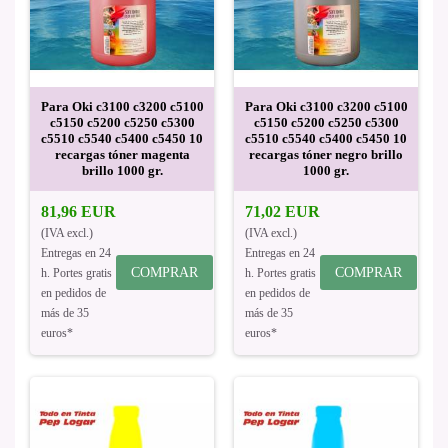
Para Oki c3100 c3200 c5100
Para Oki c3100 c3200 c5100
c5150 c5200 c5250 c5300
c5150 c5200 c5250 c5300
c5510 c5540 c5400 c5450 10
c5510 c5540 c5400 c5450 10
recargas tóner magenta
recargas tóner negro brillo
brillo 1000 gr.
1000 gr.
81,96 EUR
71,02 EUR
(IVA excl.)
(IVA excl.)
Entregas en 24
Entregas en 24
COMPRAR
COMPRAR
h. Portes gratis
h. Portes gratis
en pedidos de
en pedidos de
más de 35
más de 35
euros*
euros*