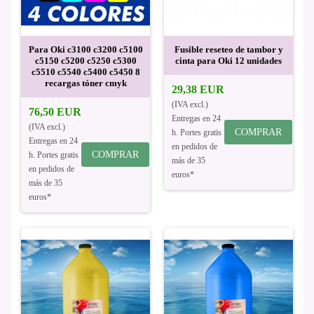
Para Oki c3100 c3200 c5100
Fusible reseteo de tambor y
c5150 c5200 c5250 c5300
cinta para Oki 12 unidades
c5510 c5540 c5400 c5450 8
recargas tóner cmyk
29,38 EUR
(IVA excl.)
76,50 EUR
Entregas en 24
(IVA excl.)
COMPRAR
h. Portes gratis
Entregas en 24
en pedidos de
COMPRAR
h. Portes gratis
más de 35
en pedidos de
euros*
más de 35
euros*