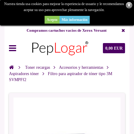
Nuestra tienda usa cookies para mejorar la experiencia de usuario y le recomendamos
aceptar su uso para aprovechar plenamente la navegación.
¿Buscas un repuesto de copiadora o buscas una de ocasión y no la
encuentras? Consúltanos.
Acepto
Más información
Compramos cartuchos vacíos de Xerox Versant
0,00 EUR
Toner recargas
Accesorios y herramientas
Aspiradores tóner
Filtro para aspirador de tóner tipo 3M
SVMPFf2