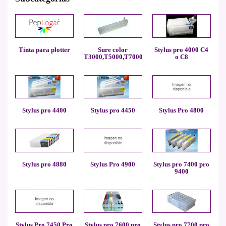
Tinta para plotter
Sure color
Stylus pro 4000 C4
T3000,T5000,T7000
o C8
Stylus pro 4400
Stylus pro 4450
Stylus Pro 4800
Stylus pro 4880
Stylus Pro 4900
Stylus pro 7400 pro
9400
Stylus Pro 7450 Pro
Stylus pro 7600 pro
Stylus pro 7700 pro