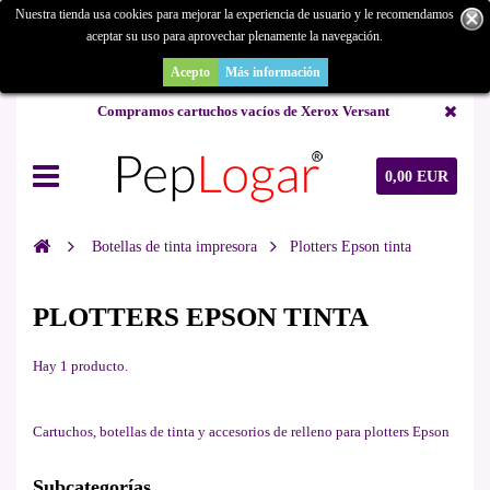
Nuestra tienda usa cookies para mejorar la experiencia de usuario y le recomendamos
aceptar su uso para aprovechar plenamente la navegación.
¿Buscas un repuesto de copiadora o buscas una de ocasión y no la
encuentras? Consúltanos.
Acepto
Más información
Compramos cartuchos vacíos de Xerox Versant
0,00 EUR
Botellas de tinta impresora
Plotters Epson tinta
PLOTTERS EPSON TINTA
Hay 1 producto.
Cartuchos, botellas de tinta y accesorios de relleno para plotters Epson
Subcategorías