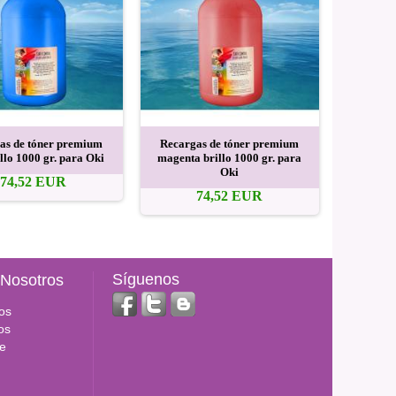
as de tóner premium
Recargas de tóner premium
Recarga
illo 1000 gr. para Oki
magenta brillo 1000 gr. para
negro br
Oki
74,52 EUR
74,52 EUR
Síguenos
 Nosotros
os
os
e