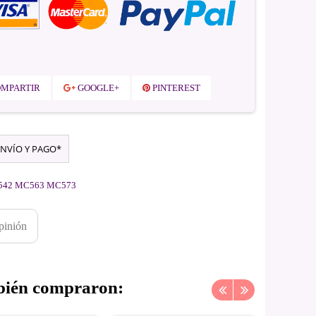
MPARTIR
GOOGLE+
PINTEREST
NVÍO Y PAGO*
32 C542 MC563 MC573
pinión
mbién compraron: