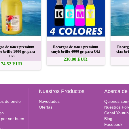
as de tóner premium
Recargas de tóner premium
Recarg
o brillo 1000 gr. para
cmyk brillo 4000 gr. para Oki
cian br
Oki
230,00 EUR
74,52 EUR
n
Nuestros Productos
Acerca de
os de envío
Novedades
Quienes som
Ofertas
Nuestros For
go
Canal Youtub
por ser buen
Blog
Facebook