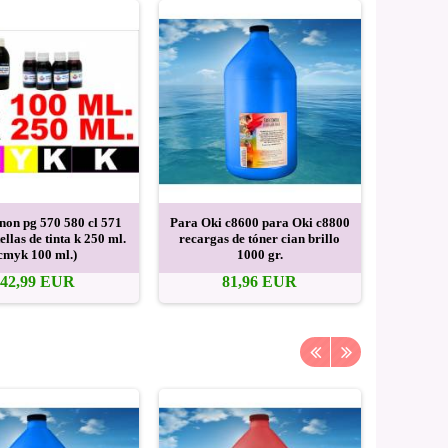
non pg 570 580 cl 571
Para Oki c8600 para Oki c8800
Para Oki
ellas de tinta k 250 ml.
recargas de tóner cian brillo
recarga
cmyk 100 ml.)
1000 gr.
b
42,99 EUR
81,96 EUR