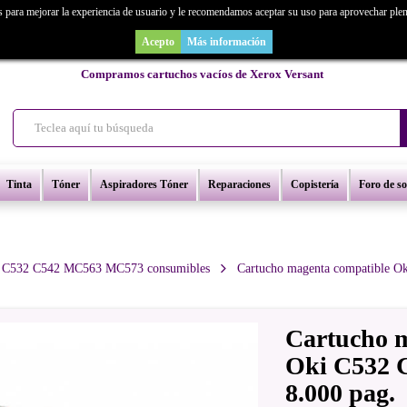
s para mejorar la experiencia de usuario y le recomendamos aceptar su uso para aprovechar ple
as un repuesto de copiadora o buscas una de ocasión y no la encuentras? Consúl
Acepto
Más información
Compramos cartuchos vacíos de Xerox Versant
Tinta
Tóner
Aspiradores Tóner
Reparaciones
Copistería
Foro de s
 C532 C542 MC563 MC573 consumibles
Cartucho magenta compatible 
Cartucho m
Oki C532
8.000 pag.