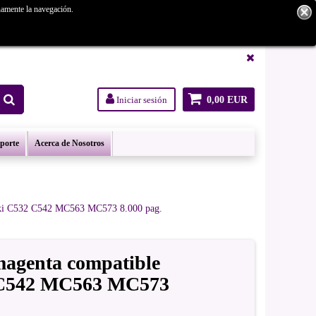
namente la navegación.
tanos.
Iniciar sesión
0,00 EUR
oporte
Acerca de Nosotros
Oki C532 C542 MC563 MC573 8.000 pag.
agenta compatible
 C542 MC563 MC573