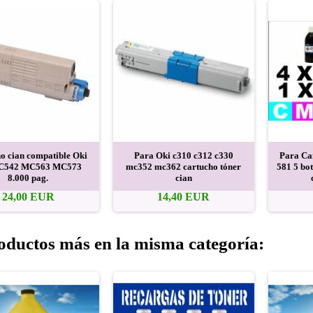
o cian compatible Oki
Para Oki c310 c312 c330
Para Ca
 C542 MC563 MC573
mc352 mc362 cartucho tóner
581 5 bot
8.000 pag.
cian
24,00 EUR
14,40 EUR
oductos más en la misma categoría: