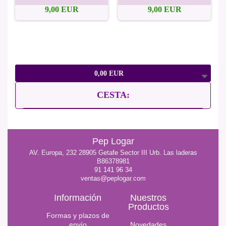
9,00 EUR
9,00 EUR
0,00 EUR
CESTA:
Pep Logar
AV. Europa, 232 28905 Getafe Sector III Urb. Las laderas
B86378981
91 141 96 34
ventas@peplogar.com
Información
Nuestros
Productos
Formas y plazos de
envío
Novedades