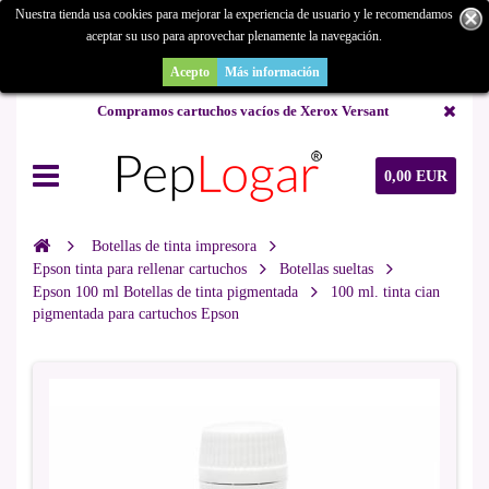
Nuestra tienda usa cookies para mejorar la experiencia de usuario y le recomendamos
aceptar su uso para aprovechar plenamente la navegación.
¿Buscas un repuesto de copiadora o buscas una de ocasión y no la
encuentras? Consúltanos.
Acepto
Más información
Compramos cartuchos vacíos de Xerox Versant
0,00 EUR
Botellas de tinta impresora
Epson tinta para rellenar cartuchos
Botellas sueltas
Epson 100 ml Botellas de tinta pigmentada
100 ml. tinta cian
pigmentada para cartuchos Epson