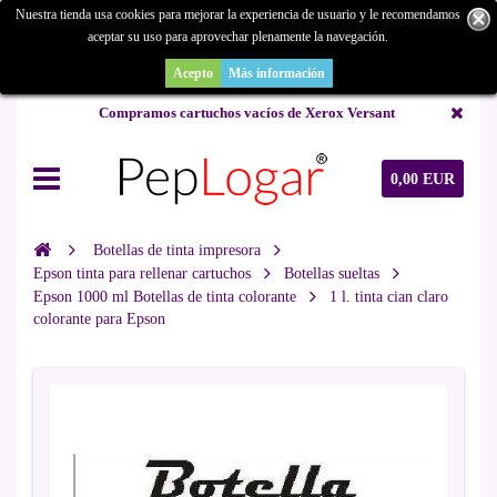
Nuestra tienda usa cookies para mejorar la experiencia de usuario y le recomendamos
aceptar su uso para aprovechar plenamente la navegación.
¿Buscas un repuesto de copiadora o buscas una de ocasión y no la
encuentras? Consúltanos.
Acepto
Más información
Compramos cartuchos vacíos de Xerox Versant
0,00 EUR
Botellas de tinta impresora
Epson tinta para rellenar cartuchos
Botellas sueltas
Epson 1000 ml Botellas de tinta colorante
1 l. tinta cian claro
colorante para Epson