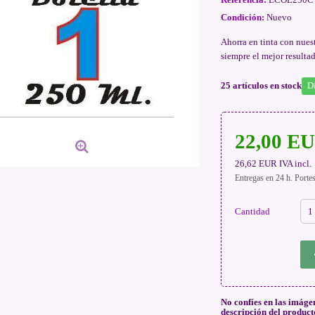
Condición:
Nuevo
Ahorra en tinta con nuest
siempre el mejor resulta
25
artículos en stock
D
22,00 E
26,62 EUR
IVA incl.
Entregas en 24 h. Porte
Cantidad
No confíes en las imáge
descripción del product