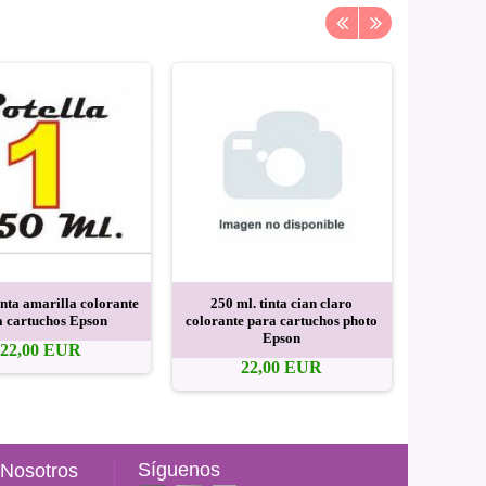
inta amarilla colorante
250 ml. tinta cian claro
250 ml.
a cartuchos Epson
colorante para cartuchos photo
colorante
Epson
22,00 EUR
22,00 EUR
Síguenos
 Nosotros