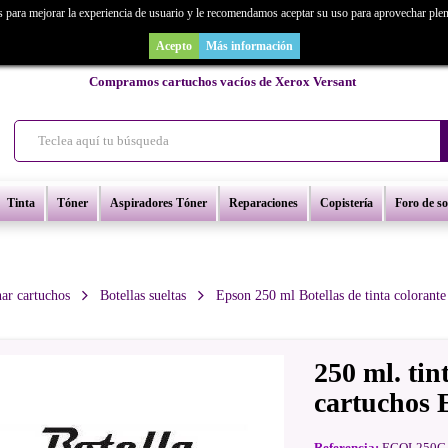
s para mejorar la experiencia de usuario y le recomendamos aceptar su uso para aprovechar ple
as un repuesto de copiadora o buscas una de ocasión y no la encuentras? Consúl
Acepto
Más información
Compramos cartuchos vacíos de Xerox Versant
Tinta
Tóner
Aspiradores Tóner
Reparaciones
Copistería
Foro de s
nar cartuchos
Botellas sueltas
Epson 250 ml Botellas de tinta colorante
250 ml. tin
cartuchos 
Referencia:
ECOL250C