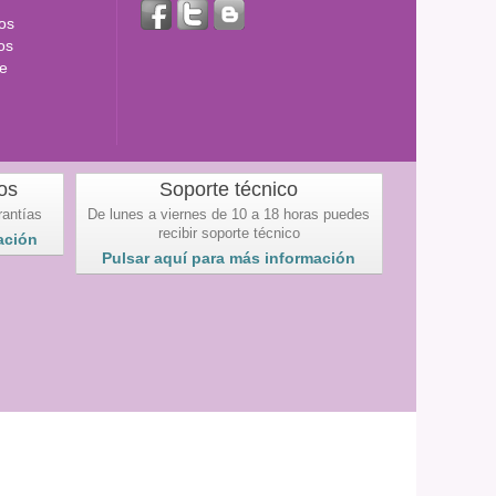
os
os
e
os
Soporte técnico
rantías
De lunes a viernes de 10 a 18 horas puedes
recibir soporte técnico
ación
Pulsar aquí para más información