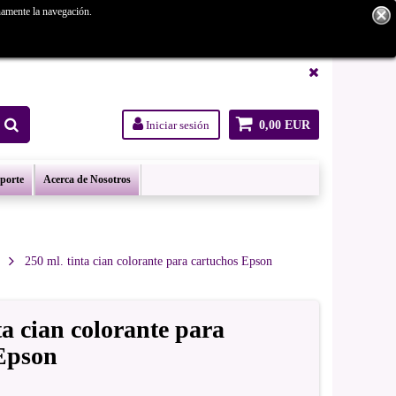
namente la navegación.
tanos.
Iniciar sesión
0,00 EUR
oporte
Acerca de Nosotros
250 ml. tinta cian colorante para cartuchos Epson
ta cian colorante para
Epson