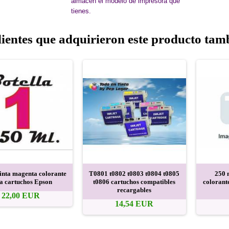
almacén el modelo de impresora que
tienes.
lientes que adquirieron este producto ta
tinta magenta colorante
T0801 t0802 t0803 t0804 t0805
250 m
a cartuchos Epson
t0806 cartuchos compatibles
colorant
recargables
22,00 EUR
14,54 EUR