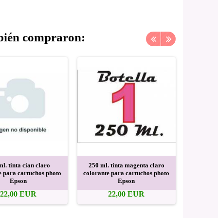
mbién compraron:
l. tinta cian claro
250 ml. tinta magenta claro
250 ml. t
e para cartuchos photo
colorante para cartuchos photo
para
Epson
Epson
22,00 EUR
22,00 EUR