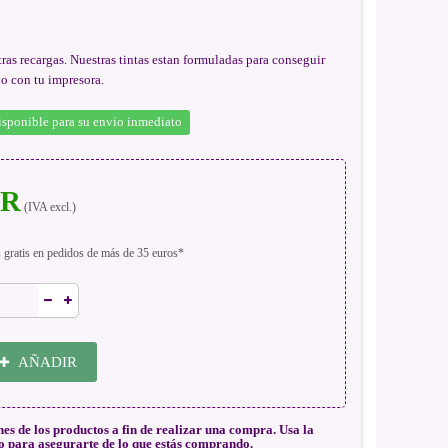
ras recargas. Nuestras tintas estan formuladas para conseguir
do con tu impresora.
isponible para su envío inmediato
UR
(IVA excl.)
s gratis en pedidos de más de 35 euros*
AÑADIR
nes de los productos a fin de realizar una compra. Usa la
o para asegurarte de lo que estás comprando.