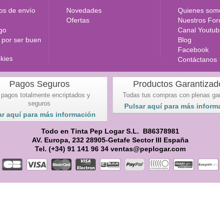
os de envío
Novedades
Quienes som
Ofertas
Nuestros For
go
Canal Youtub
por ser buen
Blog
Facebook
okies
Contáctanos
Pagos Seguros
Productos Garantizad
 pagos totalmente encriptados y
Todas tus compras con plenas ga
seguros
Pulsar aquí para más inform
ar aquí para más información
Todo en Tinta Pep Logar S.L. B86378981
AV. Europa, 232 28905-Getafe Sector III España
Tel. (+34) 91 141 96 34 ventas@peplogar.com