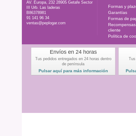
AV. Europa, 232 28905 Getafe Sector
Formas y plaz
III Urb. Las laderas
Garantías
B86378981
91 141 96 34
Formas de pa
ventas@peplogar.com
Recompensas 
cliente
Política de co
Envíos en 24 horas
Tus pedidos entregados en 24 horas dentro
Tus
de península
Pulsar aquí para más información
Puls