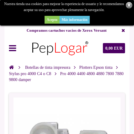
Nuestra tienda usa cookies para mejorar la experiencia de usuario y le recomendamos
aceptar su uso para aprovechar plenamente la navegación.
¿Buscas un repuesto de copiadora o buscas una de ocasión y no la
encuentras? Consúltanos.
Acepto
Más información
Compramos cartuchos vacíos de Xerox Versant
0,00 EUR
Botellas de tinta impresora
Plotters Epson tinta
Stylus pro 4000 C4 o C8
Pro 4000 4400 4800 4880 7800 7880
9800 damper