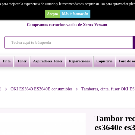
s para mejorar la experiencia de usuario y le recomendamos aceptar su uso para aprovechar ple
as un repuesto de copiadora o buscas una de ocasión y no la encuentras? Consúl
Acepto
Más información
Compramos cartuchos vacíos de Xerox Versant
Tinta
Tóner
Aspiradores Tóner
Reparaciones
Copistería
Foro de s
)
OKI ES3640 ES3640E consumibles
Tambores, cinta, fusor OKI 
Tambor rec
es3640e es