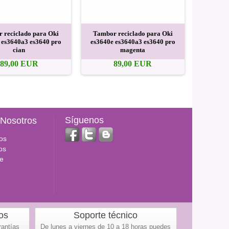
 reciclado para Oki
Tambor reciclado para Oki
Reset cin
 es3640a3 es3640 pro
es3640e es3640a3 es3640 pro
Oki es36
cian
magenta
89,00 EUR
89,00 EUR
Síguenos
 Nosotros
os
os
e
os
Soporte técnico
rantías
De lunes a viernes de 10 a 18 horas puedes