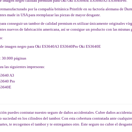
e imagen negro calidad premium para Oki Oki ES3640E ES3640A3 ES3640Pro.
remanufacturado por la compañía británica Printlife en su factoría alemana de Dur
tes made in USA para reemplazar las piezas de mayor desgaste.
para conseguir un tambor de calidad premium es utilizar únicamente originales vírg
es nuevos de fabricación americana, así se consigue un producto con las mismas g
o:
 de imagen negro para Oki ES3640A3 ES3640Pro Oki ES3640E
: 30.000 páginas
ra las siguientes impresoras:
S3640 A3
S3640 Pro
S3640E
ón puedes contratar nuestro seguro de daños accidentales. Cubre daños accidenta
o suciedad en los cilindros del tambor. Con esta cobertura contratada ante cualqui
partes, te recogemos el tambor y te entregamos otro. Este seguro no cubre el desgast