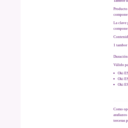
Tambor d
Producto 
componen
La clave 
component
Contenid
1 tambor
Duración
Válido pa
Oki E
Oki E
Oki E
Como opci
arañazos 
terceras 