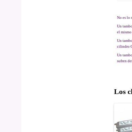
No es lo
Un tambor
el mismo 
Un tambor
cilindro
Un tambor
sufren de
Los c