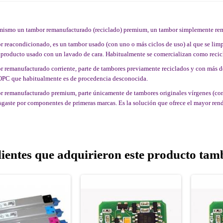
 mismo un tambor remanufacturado (reciclado) premium, un tambor simplemente re
 reacondicionado, es un tambor usado (con uno o más ciclos de uso) al que se limpia
producto usado con un lavado de cara. Habitualmente se comercializan como recicl
 remanufacturado corriente, parte de tambores previamente reciclados y con más de
 OPC que habitualmente es de procedencia desconocida.
 remanufacturado premium, parte únicamente de tambores originales vírgenes (con u
sgaste por componentes de primeras marcas. Es la solución que ofrece el mayor rendi
lientes que adquirieron este producto ta