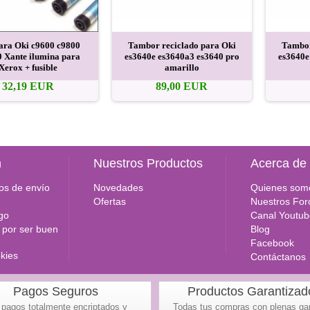
ara Oki c9600 c9800
Tambor reciclado para Oki
Tambor
0 Xante ilumina para
es3640e es3640a3 es3640 pro
es3640e
Xerox + fusible
amarillo
32,19 EUR
89,00 EUR
n
Nuestros Productos
Acerca de
os de envío
Novedades
Quienes som
Ofertas
Nuestros For
go
Canal Youtub
por ser buen
Blog
Facebook
okies
Contáctanos
Pagos Seguros
Productos Garantizad
 pagos totalmente encriptados y
Todas tus compras con plenas ga