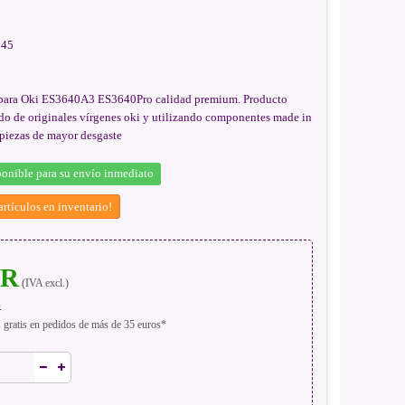
45
 para Oki ES3640A3 ES3640Pro calidad premium. Producto
do de originales vírgenes oki y utilizando componentes made in
 piezas de mayor desgaste
onible para su envío inmediato
rtículos en inventario!
UR
(IVA excl.)
.
s gratis en pedidos de más de 35 euros*