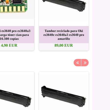
i es3640 pro es3640a3
Tambor reciclado para Oki
Para Oki
carga tóner cian para
es3640e es3640a3 es3640 pro
recarga
16.500 copias
amarillo
4,90 EUR
89,00 EUR