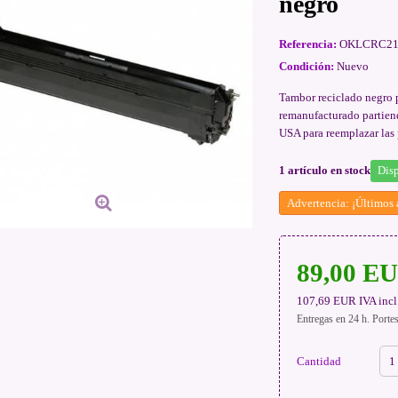
negro
Referencia:
OKLCRC21
Condición:
Nuevo
Tambor reciclado negro
remanufacturado partien
USA para reemplazar las
1
artículo en stock
Disp
Advertencia: ¡Últimos a
89,00 E
107,69 EUR
IVA incl
Entregas en 24 h. Porte
Cantidad