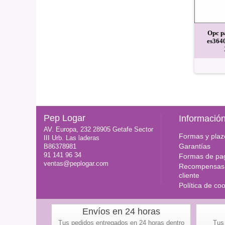
epuestos gomas rodillos
Rodillo original para Oki roller
Opc p
ki pickup roller, roler
feed c9600 es3640 Xante Intec
es364
600 es3640 Xante Intec
28,80 EUR
21,60 EUR
Pep Logar
Informació
AV. Europa, 232 28905 Getafe Sector
Formas y plaz
III Urb. Las laderas
Garantías
B86378981
91 141 96 34
Formas de pa
ventas@peplogar.com
Recompensas 
cliente
Política de co
Envíos en 24 horas
Tus pedidos entregados en 24 horas dentro
Tus