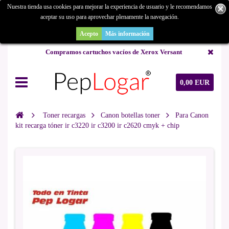
Nuestra tienda usa cookies para mejorar la experiencia de usuario y le recomendamos
aceptar su uso para aprovechar plenamente la navegación.
¿Buscas un repuesto de copiadora o buscas una de ocasión y no la
encuentras? Consúltanos.
Acepto
Más información
Compramos cartuchos vacíos de Xerox Versant
0,00 EUR
Toner recargas
Canon botellas toner
Para Canon
kit recarga tóner ir c3220 ir c3200 ir c2620 cmyk + chip