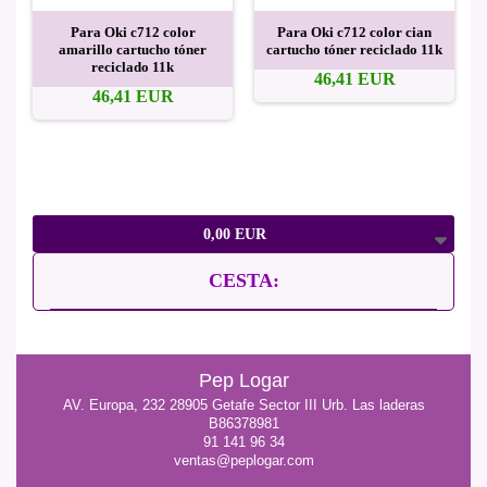
Para Oki c712 color
Para Oki c712 color cian
amarillo cartucho tóner
cartucho tóner reciclado 11k
reciclado 11k
46,41 EUR
46,41 EUR
0,00 EUR
CESTA:
Pep Logar
AV. Europa, 232 28905 Getafe Sector III Urb. Las laderas
B86378981
91 141 96 34
ventas@peplogar.com