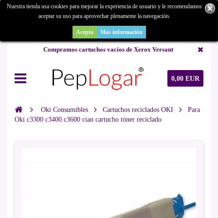
Nuestra tienda usa cookies para mejorar la experiencia de usuario y le recomendamos
aceptar su uso para aprovechar plenamente la navegación.
¿Buscas un repuesto de copiadora o buscas una de ocasión y no la
encuentras? Consúltanos.
Acepto
Más información
Compramos cartuchos vacíos de Xerox Versant
0,00 EUR
Oki Consumibles
Cartuchos reciclados OKI
Para
Oki c3300 c3400 c3600 cian cartucho tóner reciclado