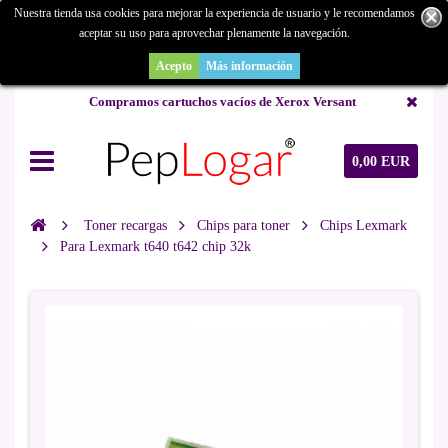
Nuestra tienda usa cookies para mejorar la experiencia de usuario y le recomendamos
aceptar su uso para aprovechar plenamente la navegación.
¿Buscas un repuesto de copiadora o buscas una de ocasión y no la
encuentras? Consúltanos.
Acepto
Más información
Compramos cartuchos vacíos de Xerox Versant
0,00 EUR
Toner recargas
Chips para toner
Chips Lexmark
Para Lexmark t640 t642 chip 32k