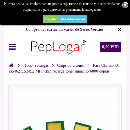
Nuestra tienda usa cookies para mejorar la experiencia de usuario y le recomendamos
aceptar su uso para aprovechar plenamente la navegación.
¿Buscas un repuesto de copiadora o buscas una de ocasión y no la
encuentras? Consúltanos.
Acepto
Más información
Compramos cartuchos vacíos de Xerox Versant
0,00 EUR
Toner recargas
Chips para toner
Para Oki es5431
es5462 ES3452 MFP chip recarga tóner amarillo 6000 copias