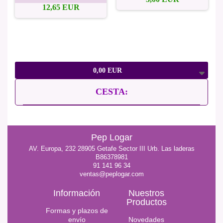
12,65 EUR
0,00 EUR
CESTA:
Pep Logar
AV. Europa, 232 28905 Getafe Sector III Urb. Las laderas
B86378981
91 141 96 34
ventas@peplogar.com
Información
Nuestros
Productos
Formas y plazos de
envío
Novedades