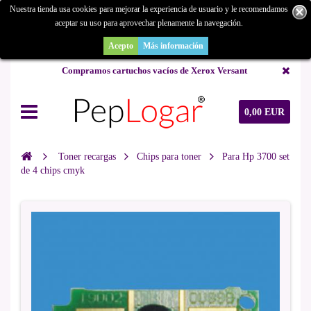
Nuestra tienda usa cookies para mejorar la experiencia de usuario y le recomendamos
aceptar su uso para aprovechar plenamente la navegación.
¿Buscas un repuesto de copiadora o buscas una de ocasión y no la
encuentras? Consúltanos.
Acepto
Más información
Compramos cartuchos vacíos de Xerox Versant
0,00 EUR
Toner recargas
Chips para toner
Para Hp 3700 set
de 4 chips cmyk