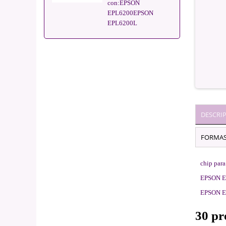
con:EPSON
EPL6200EPSON
EPL6200L
DESCRI
FORMAS
chip para
EPSON E
EPSON E
30 pr