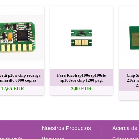
vetti p26w chip recarga
Para Ricoh sp100e sp100sfe
Chip S
amarillo 6000 copias
sp100sue chip 1200 pág.
2162 m
2
12,65 EUR
3,00 EUR
n
Nuestros Productos
Acerca de
os de envío
Novedades
Quienes som