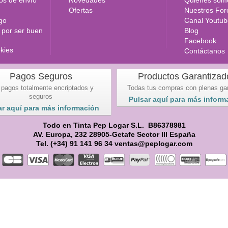
Ofertas
Nuestros For
go
Canal Youtub
por ser buen
Blog
Facebook
okies
Contáctanos
Pagos Seguros
Productos Garantizad
 pagos totalmente encriptados y
Todas tus compras con plenas ga
seguros
Pulsar aquí para más inform
ar aquí para más información
Todo en Tinta Pep Logar S.L. B86378981
AV. Europa, 232 28905-Getafe Sector III España
Tel. (+34) 91 141 96 34 ventas@peplogar.com