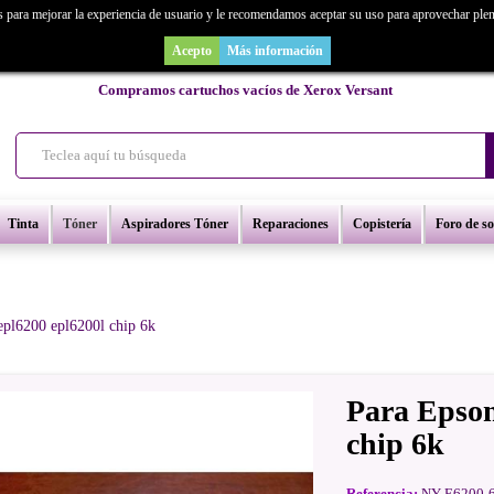
s para mejorar la experiencia de usuario y le recomendamos aceptar su uso para aprovechar ple
as un repuesto de copiadora o buscas una de ocasión y no la encuentras? Consúl
Acepto
Más información
Compramos cartuchos vacíos de Xerox Versant
Tinta
Tóner
Aspiradores Tóner
Reparaciones
Copistería
Foro de s
epl6200 epl6200l chip 6k
Para Epson
chip 6k
Referencia:
NY-E6200-