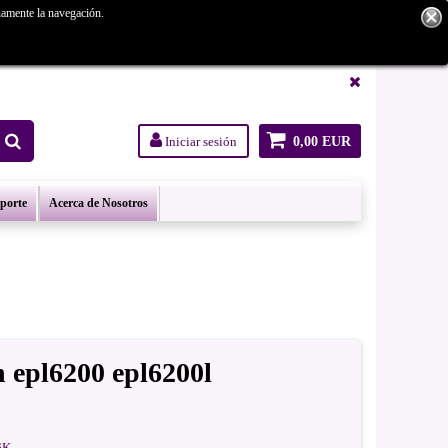
namente la navegación.
tanos.
Iniciar sesión
0,00 EUR
oporte
Acerca de Nosotros
 epl6200 epl6200l
6K