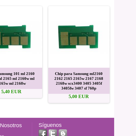
amsung 101 ml 2160
Chip para Samsung ml2160
Chip par
l 2165 ml 2160w ml
2162 2165 2165w 2167 2168
4728 s
165w ml 2168w
2168w scx3400 3405 3405f
3405fw 3407 sf 760p
5,40 EUR
5,00 EUR
Síguenos
 Nosotros
os