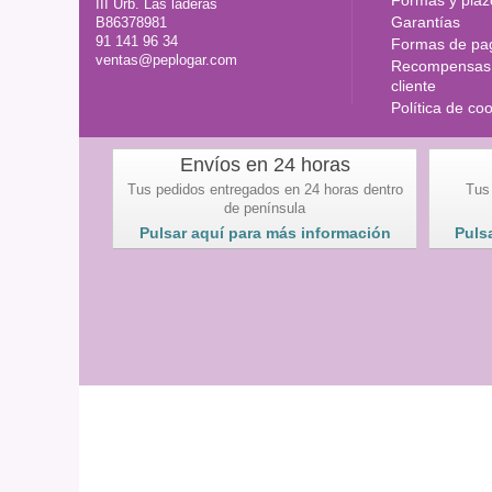
III Urb. Las laderas
Garantías
B86378981
91 141 96 34
Formas de pa
ventas@peplogar.com
Recompensas 
cliente
Política de co
Envíos en 24 horas
Tus pedidos entregados en 24 horas dentro
Tus
de península
Pulsar aquí para más información
Puls