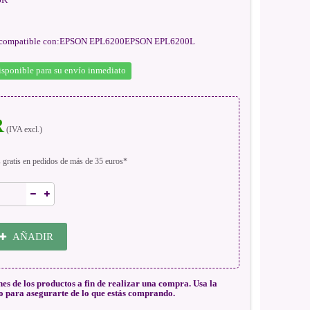
as compatible con:EPSON EPL6200EPSON EPL6200L
isponible para su envío inmediato
R
(IVA excl.)
s gratis en pedidos de más de 35 euros*
AÑADIR
nes de los productos a fin de realizar una compra. Usa la
o para asegurarte de lo que estás comprando.