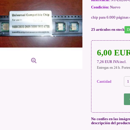
Condición:
Nuevo
chip para 6.000 págin
25
artículos en stock
D
6,00 EU
7,26 EUR
IVA incl.
Entregas en 24 h. Porte
Cantidad
No confíes en las imáge
descripción del product