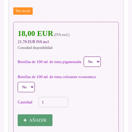
Sin stock
18,00 EUR
(IVA excl.)
21,78 EUR
IVA incl.
Consultad disponibilidad
Botellas de 100 ml. de tinta pigmentada
Botellas de 100 ml. de tinta colorante economica
Cantidad
AÑADIR