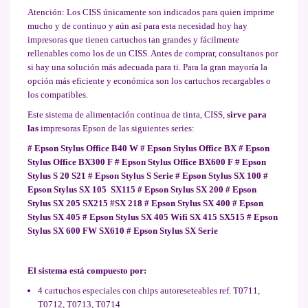
Atención: Los CISS únicamente son indicados para quien imprime
mucho y de continuo y aún así para esta necesidad hoy hay
impresoras que tienen cartuchos tan grandes y fácilmente
rellenables como los de un CISS. Antes de comprar, consultanos por
si hay una solución más adecuada para ti. Para la gran mayoría la
opción más eficiente y económica son los cartuchos recargables o
los compatibles.
Este sistema de alimentación continua de tinta, CISS,
sirve para
las
impresoras Epson de las siguientes series:
# Epson Stylus Office B40 W # Epson Stylus Office BX # Epson
Stylus Office BX300 F # Epson Stylus Office BX600 F # Epson
Stylus S 20 S21 # Epson Stylus S Serie # Epson Stylus SX 100 #
Epson Stylus SX 105 SX115 # Epson Stylus SX 200 # Epson
Stylus SX 205 SX215 #
SX 218 #
Epson Stylus SX 400 # Epson
Stylus SX 405 # Epson Stylus SX 405 Wifi SX 415 SX515 # Epson
Stylus SX 600 FW SX610 # Epson Stylus SX Serie
El sistema está compuesto por:
4 cartuchos especiales con chips autoreseteables ref. T0711,
T0712, T0713, T0714