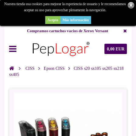
Nuestra tienda usa cookies para mejorar la experiencia de usuario y le recomendamos
aceptar su uso para aprovechar plenamente la navegación.
¿Buscas un repuesto de copiadora o buscas una de ocasión y no la
encuentras? Consúltanos.
Acepto
Más información
Compramos cartuchos vacíos de Xerox Versant
0,00 EUR
CISS
Epson CISS
CISS s20 sx105 sx205 sx218
sx405