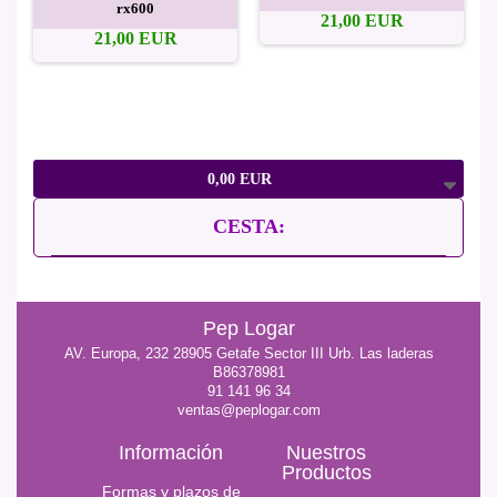
rx600
21,00 EUR
21,00 EUR
0,00 EUR
CESTA:
Pep Logar
AV. Europa, 232 28905 Getafe Sector III Urb. Las laderas
B86378981
91 141 96 34
ventas@peplogar.com
Información
Nuestros
Productos
Formas y plazos de