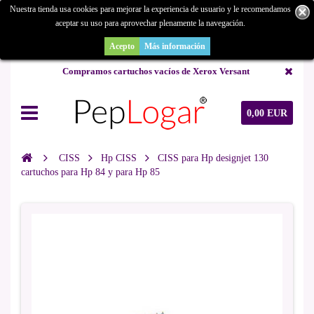
Nuestra tienda usa cookies para mejorar la experiencia de usuario y le recomendamos
aceptar su uso para aprovechar plenamente la navegación.
¿Buscas un repuesto de copiadora o buscas una de ocasión y no la
encuentras? Consúltanos.
Acepto
Más información
Compramos cartuchos vacíos de Xerox Versant
0,00 EUR
CISS
Hp CISS
CISS para Hp designjet 130
cartuchos para Hp 84 y para Hp 85