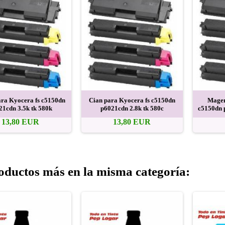
ra Kyocera fs c5150dn
Cian para Kyocera fs c5150dn
Magen
21cdn 3.5k tk 580k
p6021cdn 2.8k tk 580c
c5150dn 
13,80 EUR
13,80 EUR
oductos más en la misma categoría: