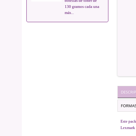
botellas de toner de
130 gramos cada una
más...
DESCRI
FORMAS
Este pack
Lexmark