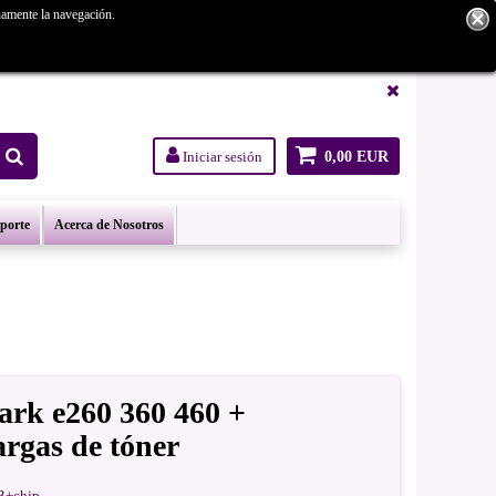
namente la navegación.
tanos.
Iniciar sesión
0,00 EUR
oporte
Acerca de Nosotros
rk e260 360 460 +
argas de tóner
B+chip