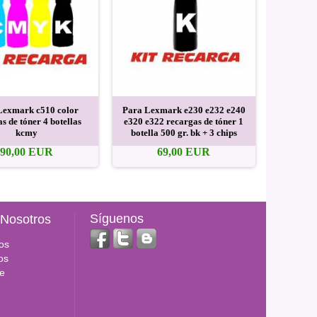
Lexmark c510 color
Para Lexmark e230 e232 e240
Para
s de tóner 4 botellas
e320 e322 recargas de tóner 1
recargas 
kcmy
botella 500 gr. bk + 3 chips
90,00 EUR
69,00 EUR
Síguenos
 Nosotros
os
os
e