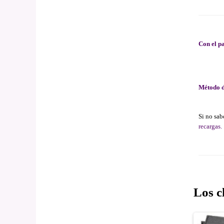
Con el pa
Método d
Si no sab
recargas.
Los c