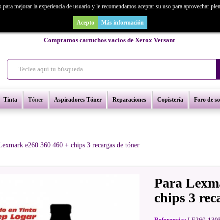
s para mejorar la experiencia de usuario y le recomendamos aceptar su uso para aprovechar ple
as un repuesto de copiadora o buscas una de ocasión y no la encuentras? Consúl
Acepto
Más información
Compramos cartuchos vacíos de Xerox Versant
Tinta
Tóner
Aspiradores Tóner
Reparaciones
Copistería
Foro de s
Lexmark e260 360 460 + chips 3 recargas de tóner
Para Lexma
chips 3 rec
Referencia:
LE260-130