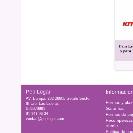
Lexmark CX310 CX410
Accesorios recarga tóner,
Para Le
hip negro 2.500 copias
adaptador boquilla fina y
y para 
atrapa tóner
24,80 EUR
3,00 EUR
Pep Logar
Informació
AV. Europa, 232 28905 Getafe Sector
Formas y plaz
III Urb. Las laderas
Garantías
B86378981
91 141 96 34
Formas de pa
ventas@peplogar.com
Recompensas 
cliente
Política de co