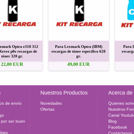
xmark Optra e310 312
Para Lexmark Optra (IBM)
Para 
Xerox p8e recargas de
recargas de tóner específico 620
recarga
tóner 320 gr.
gr.
22,00 EUR
49,00 EUR
n
Nuestros Productos
Acerca de
os de envío
Novedades
Quienes som
Ofertas
Nuestros For
go
Canal Youtub
por ser buen
Blog
Facebook
okies
Contáctanos