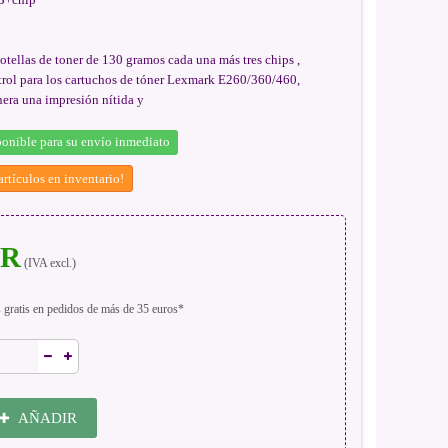
otellas de toner de 130 gramos cada una más tres chips ,
trol para los cartuchos de tóner Lexmark E260/360/460,
era una impresión nítida y
onible para su envío inmediato
rtículos en inventario!
UR
(IVA excl.)
s gratis en pedidos de más de 35 euros*
AÑADIR