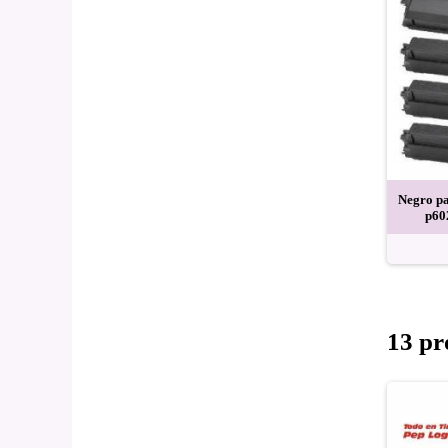
Negro pa
p60
13 pr