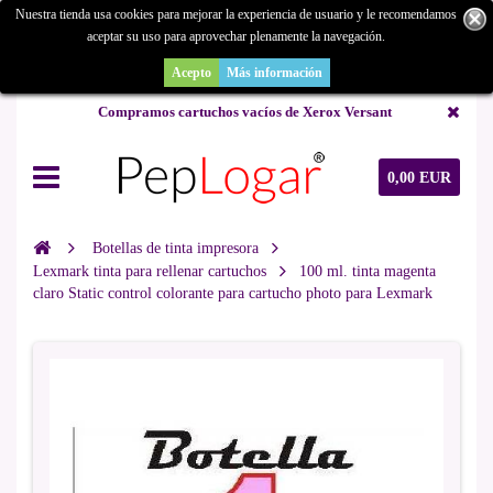
Nuestra tienda usa cookies para mejorar la experiencia de usuario y le recomendamos
aceptar su uso para aprovechar plenamente la navegación.
¿Buscas un repuesto de copiadora o buscas una de ocasión y no la
encuentras? Consúltanos.
Acepto
Más información
Compramos cartuchos vacíos de Xerox Versant
0,00 EUR
Botellas de tinta impresora
Lexmark tinta para rellenar cartuchos
100 ml. tinta magenta
claro Static control colorante para cartucho photo para Lexmark