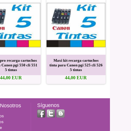
 pro recarga cartuchos
Maxi kit recarga cartuchos
Maxi kit 
a Canon pgi 550 cli 551
tinta para Canon pgi 525 cli 526
tinta par
5 tintas
5 tintas
44,00 EUR
44,00 EUR
Síguenos
 Nosotros
os
os
e