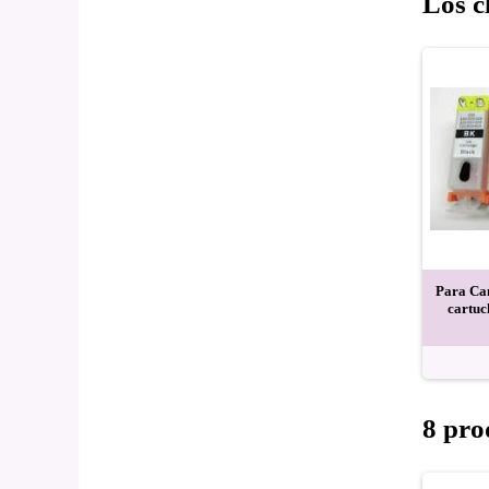
Los c
Para Can
cartuc
8 pro