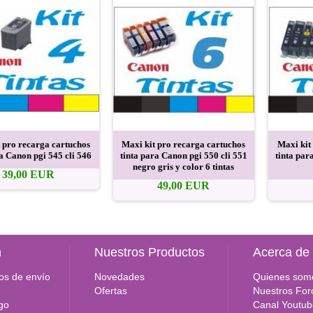
 pro recarga cartuchos
Maxi kit pro recarga cartuchos
Maxi kit
ra Canon pgi 545 cli 546
tinta para Canon pgi 550 cli 551
tinta par
negro gris y color 6 tintas
39,00 EUR
49,00 EUR
n
Nuestros Productos
Acerca de
os de envío
Novedades
Quienes som
Ofertas
Nuestros For
go
Canal Youtub