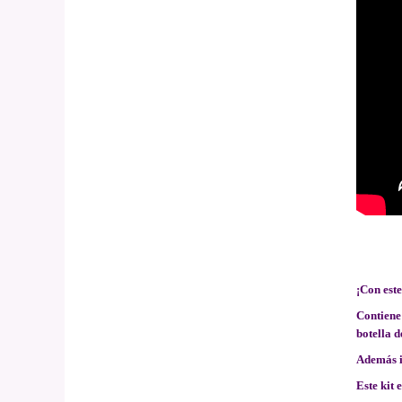
¡Con este
Contiene 
botella d
Además i
Este kit 