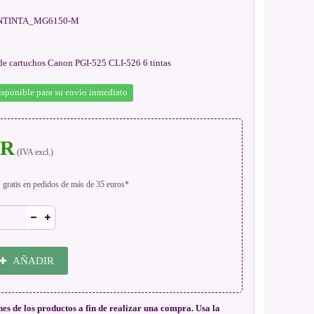
TINTA_MG6150-M
o de cartuchos Canon PGI-525 CLI-526 6 tintas
isponible para su envío inmediato
UR
(IVA excl.)
s gratis en pedidos de más de 35 euros*
AÑADIR
nes de los productos a fin de realizar una compra. Usa la