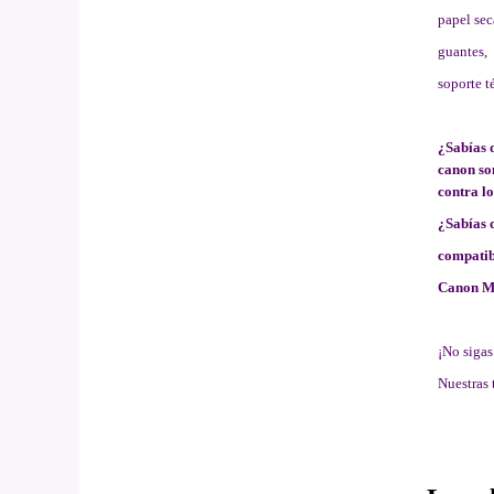
papel sec
guantes,
soporte t
¿Sabías q
canon so
contra lo
¿Sabías 
compatib
Canon MG
¡No sigas
Nuestras 