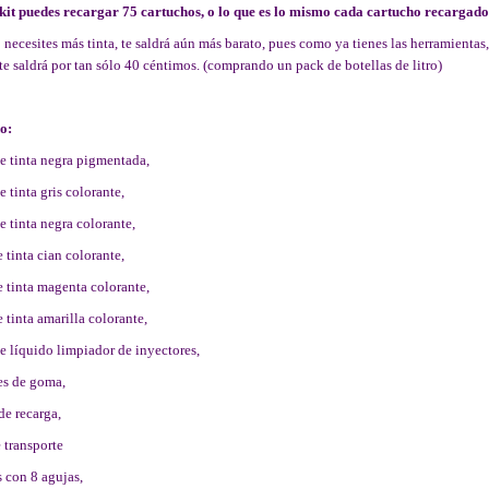
kit puedes recargar 75 cartuchos, o lo que es lo mismo cada cartucho recargado 
necesites más tinta, te saldrá aún más barato, pues como ya tienes las herramientas, 
te saldrá por tan sólo 40 céntimos. (comprando un pack de botellas de litro)
o:
e tinta negra pigmentada,
e tinta gris colorante,
e tinta negra colorante,
 tinta cian colorante,
 tinta magenta colorante,
 tinta amarilla colorante,
e líquido limpiador de inyectores,
es de goma,
de recarga,
e transporte
s con 8 agujas,