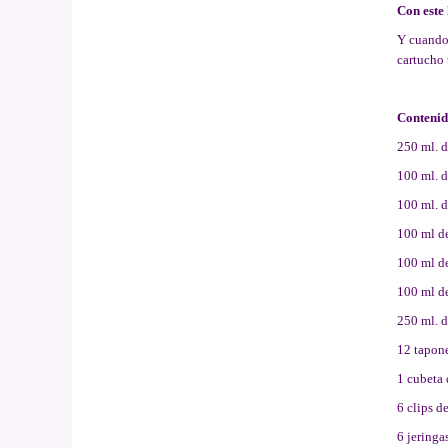
Con este 
Y cuando 
cartucho 
Contenid
250 ml. d
100 ml. d
100 ml. d
100 ml de
100 ml de
100 ml de
250 ml. d
12 tapon
1 cubeta 
6 clips d
6 jeringa