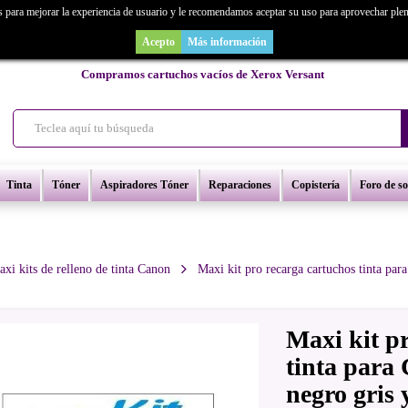
s para mejorar la experiencia de usuario y le recomendamos aceptar su uso para aprovechar ple
as un repuesto de copiadora o buscas una de ocasión y no la encuentras? Consúl
Acepto
Más información
Compramos cartuchos vacíos de Xerox Versant
Tinta
Tóner
Aspiradores Tóner
Reparaciones
Copistería
Foro de s
xi kits de relleno de tinta Canon
Maxi kit pro recarga cartuchos tinta para
Maxi kit p
tinta para 
negro gris y