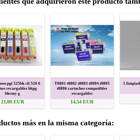
lientes que adquirieron este producto ta
on pgi 525bk cli 526 6
T0801 t0802 t0803 t0804 t0805
1 limpiad
hos recargables bkpg
t0806 cartuchos compatibles
bkcmy g
recargables
21,00 EUR
14,54 EUR
ductos más en la misma categoría: