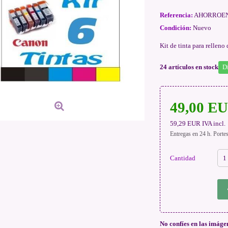
Referencia:
AHORROEN
Condición:
Nuevo
Kit de tinta para rellen
24
artículos en stock
D
49,00 E
59,29 EUR
IVA incl.
Entregas en 24 h. Porte
Cantidad
No confíes en las imáge