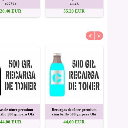
c6578a
cmyk
20,40 EUR
55,20 EUR
as de tóner premium
Recargas de tóner premium
Recarga
rillo 500 gr. para Oki
cian brillo 500 gr. para Oki
magenta b
44,00 EUR
44,00 EUR