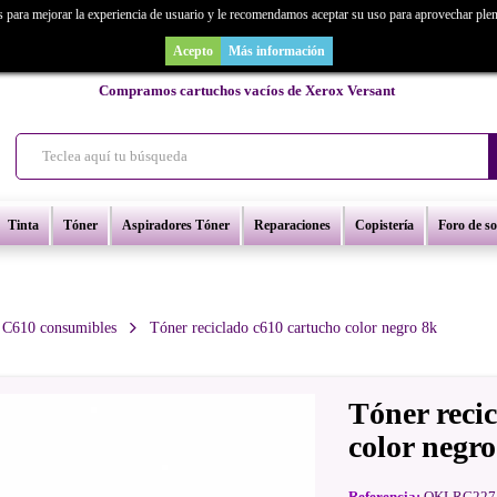
s para mejorar la experiencia de usuario y le recomendamos aceptar su uso para aprovechar ple
as un repuesto de copiadora o buscas una de ocasión y no la encuentras? Consúl
Acepto
Más información
Compramos cartuchos vacíos de Xerox Versant
Tinta
Tóner
Aspiradores Tóner
Reparaciones
Copistería
Foro de s
 C610 consumibles
Tóner reciclado c610 cartucho color negro 8k
Tóner reci
color negro
Referencia:
OKLRC227