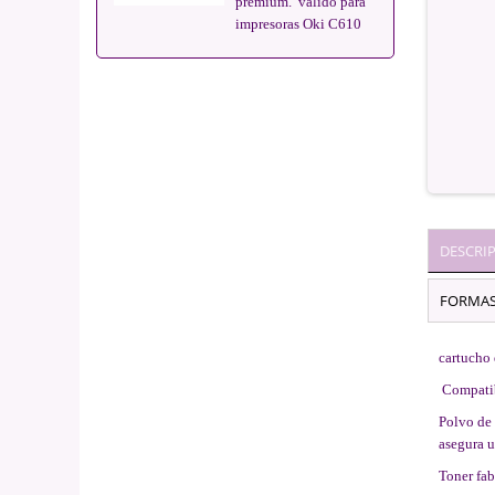
premium. válido para
impresoras Oki C610
DESCRI
FORMAS
cartucho 
Compati
Polvo de 
asegura 
Toner fab