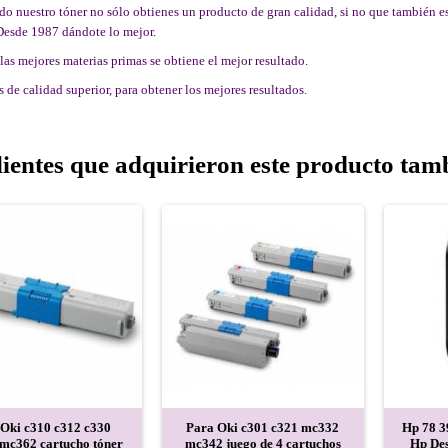
 nuestro tóner no sólo obtienes un producto de gran calidad, si no que también est
Desde 1987 dándote lo mejor.
las mejores materias primas se obtiene el mejor resultado.
 de calidad superior, para obtener los mejores resultados.
lientes que adquirieron este producto ta
 Oki c310 c312 c330
Para Oki c301 c321 mc332
Hp 78 3
mc362 cartucho tóner
mc342 juego de 4 cartuchos
Hp Des