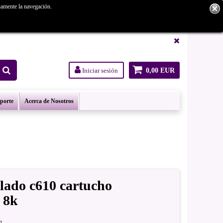
namente la navegación.
tanos.
Iniciar sesión
0,00 EUR
oporte
Acerca de Nosotros
clado c610 cartucho
 8k
1