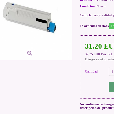
Condición:
Nuevo
Cartucho negro calidad 
16
artículos en stock
D
31,20 E
37,75 EUR
IVA incl.
Entregas en 24 h. Porte
Cantidad
No confíes en las imáge
descripción del product