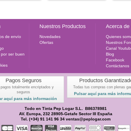
n
Nuestros Productos
Acerca de
os de envío
Novedades
Quienes som
Ofertas
Nuestros For
go
Canal Youtub
por ser buen
Blog
Facebook
okies
Contáctanos
Pagos Seguros
Productos Garantizad
 pagos totalmente encriptados y
Todas tus compras con plenas ga
seguros
Pulsar aquí para más inform
ar aquí para más información
Todo en Tinta Pep Logar S.L. B86378981
AV. Europa, 232 28905-Getafe Sector III España
Tel. (+34) 91 141 96 34 ventas@peplogar.com