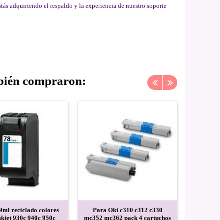
ás adquiriendo el respaldo y la experiencia de nuestro soporte
mbién compraron:
9ml reciclado colores
Para Oki c310 c312 c330
Para Ok
kjet 930c 940c 950c
mc352 mc362 pack 4 cartuchos
para