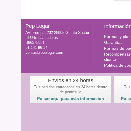
Pep Logar
Informació
AV. Europa, 232 28905 Getafe Sector
Formas y plaz
III Urb. Las laderas
Garantías
B86378981
91 141 96 34
Formas de pa
ventas@peplogar.com
Recompensas 
cliente
Política de co
Envíos en 24 horas
Tus pedidos entregados en 24 horas dentro
Tus
de península
Pulsar aquí para más información
Puls