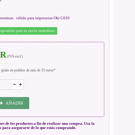
premium. válido para impresoras Oki C610
isponible para su envío inmediato
UR
(IVA excl.)
s gratis en pedidos de más de 35 euros*
AÑADIR
nes de los productos a fin de realizar una compra. Usa la
o para asegurarte de lo que estás comprando.