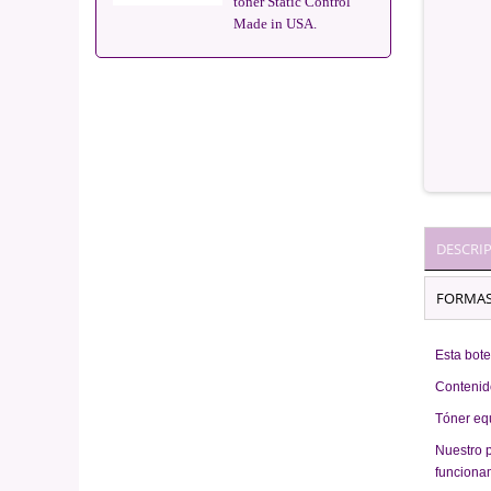
tóner Static Control
Made in USA.
DESCRI
FORMAS
Esta bote
Contenido
Tóner eq
Nuestro p
funciona