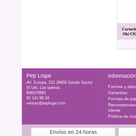
ki c910 recarga tóner
Para Oki c910 recargas tóner
Cartuch
negro 500 g.
negro 1 kg.
Oki C92
43,20 EUR
69,00 EUR
Pep Logar
Informació
AV. Europa, 232 28905 Getafe Sector
Formas y plaz
III Urb. Las laderas
Garantías
B86378981
91 141 96 34
Formas de pa
ventas@peplogar.com
Recompensas 
cliente
Política de co
Envíos en 24 horas