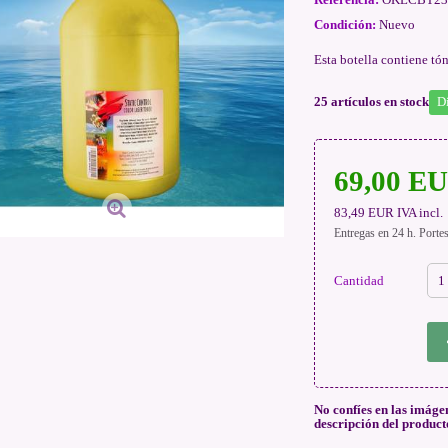
Condición:
Nuevo
Esta botella contiene tó
25
artículos en stock
D
69,00 E
83,49 EUR
IVA incl.
Entregas en 24 h. Porte
Cantidad
No confíes en las imáge
descripción del product