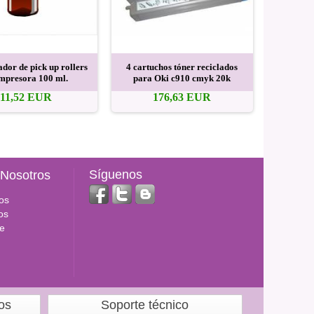
dor de pick up rollers
4 cartuchos tóner reciclados
Cartucho
impresora 100 ml.
para Oki c910 cmyk 20k
Oki c
11,52 EUR
176,63 EUR
Síguenos
 Nosotros
os
os
e
os
Soporte técnico