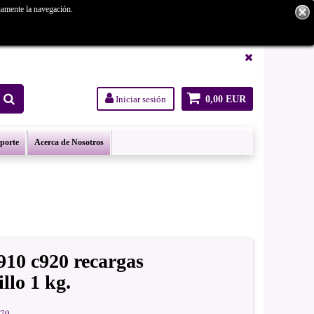
namente la navegación.
tanos.
Iniciar sesión
0,00 EUR
oporte
Acerca de Nosotros
910 c920 recargas
llo 1 kg.
70