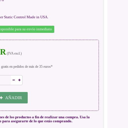
ner Static Control Made in USA.
isponible para su envío inmediato
UR
(IVA excl.)
s gratis en pedidos de más de 35 euros*
AÑADIR
nes de los productos a fin de realizar una compra. Usa la
o para asegurarte de lo que estás comprando.