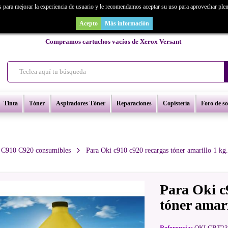
s para mejorar la experiencia de usuario y le recomendamos aceptar su uso para aprovechar ple
as un repuesto de copiadora o buscas una de ocasión y no la encuentras? Consúl
Acepto
Más información
Compramos cartuchos vacíos de Xerox Versant
Tinta
Tóner
Aspiradores Tóner
Reparaciones
Copistería
Foro de s
 C910 C920 consumibles
Para Oki c910 c920 recargas tóner amarillo 1 kg.
Para Oki c
tóner amari
Referencia:
OKLCBT23