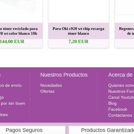
o tóner reciclado para
Para Oki c920 wt chip recarga
Regenera
0 wt color blanco 10k
tóner blanco
de 
144,00 EUR
7,20 EUR
n
Nuestros Productos
Acerca de
os de envío
Novedades
Quienes som
Ofertas
Nuestros For
go
Canal Youtub
por ser buen
Blog
Facebook
okies
Contáctanos
Pagos Seguros
Productos Garantizad