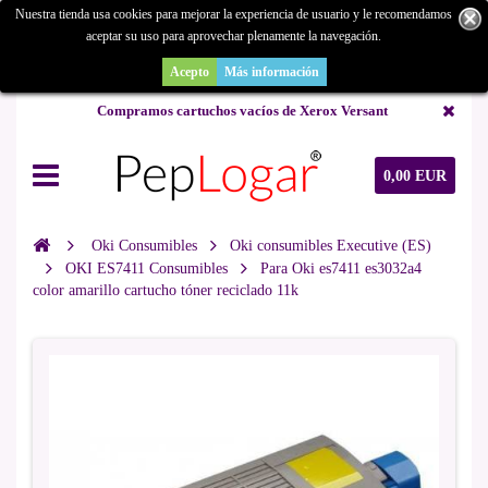
Nuestra tienda usa cookies para mejorar la experiencia de usuario y le recomendamos
aceptar su uso para aprovechar plenamente la navegación.
¿Buscas un repuesto de copiadora o buscas una de ocasión y no la
encuentras? Consúltanos.
Acepto
Más información
Compramos cartuchos vacíos de Xerox Versant
0,00 EUR
Oki Consumibles
Oki consumibles Executive (ES)
OKI ES7411 Consumibles
Para Oki es7411 es3032a4
color amarillo cartucho tóner reciclado 11k