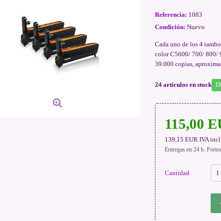
Referencia:
1083
Condición:
Nuevo
Cada uno de los 4 tambo
color C5600/ 700/ 800/ 9
39.000 copias, aproxima
24
artículos en stock
D
115,00 
139,15 EUR
IVA incl
Entregas en 24 h. Porte
Cantidad