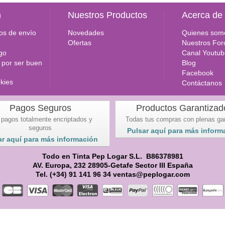
n
Nuestros Productos
Acerca de
os de envío
Novedades
Quienes som
Ofertas
Nuestros For
go
Canal Youtub
por ser buen
Blog
Facebook
okies
Contáctanos
Pagos Seguros
Productos Garantizad
 pagos totalmente encriptados y
Todas tus compras con plenas ga
seguros
Pulsar aquí para más inform
ar aquí para más información
Todo en Tinta Pep Logar S.L. B86378981
AV. Europa, 232 28905-Getafe Sector III España
Tel. (+34) 91 141 96 34 ventas@peplogar.com