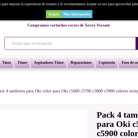
s para mejorar la experiencia de usuario y le recomendamos aceptar su uso para aprovechar ple
as un repuesto de copiadora o buscas una de ocasión y no la encuentras? Consúl
Acepto
Más información
Compramos cartuchos vacíos de Xerox Versant
Tinta
Tóner
Aspiradores Tóner
Reparaciones
Copistería
Foro de s
ack 4 tambores para Oki color para Oki c5600 c5700 c5800 c5900 colores ncm
Pack 4 tam
para Oki c
c5900 colo