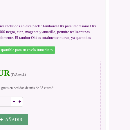
res incluidos en este pack "Tambores Oki para impresoras Oki
00 negro, cian, magenta y amarillo, permite realizar unas
damente. El tambor Oki es totalmente nuevo, ya que todas
isponible para su envío inmediato
EUR
(IVA excl.)
.
s gratis en pedidos de más de 35 euros*
AÑADIR