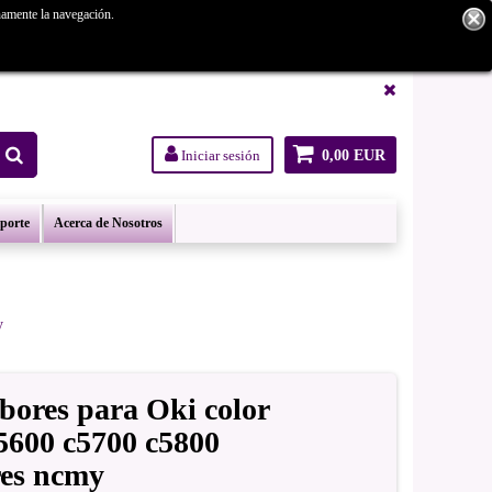
namente la navegación.
tanos.
Iniciar sesión
0,00 EUR
oporte
Acerca de Nosotros
y
bores para Oki color
5600 c5700 c5800
res ncmy