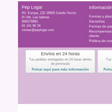
Pep Logar
Informació
AV. Europa, 232 28905 Getafe Sector
Formas y plaz
III Urb. Las laderas
Garantías
B86378981
91 141 96 34
Formas de pa
ventas@peplogar.com
Recompensas 
cliente
Política de co
Envíos en 24 horas
Tus pedidos entregados en 24 horas dentro
Tus
de península
Pulsar aquí para más información
Puls