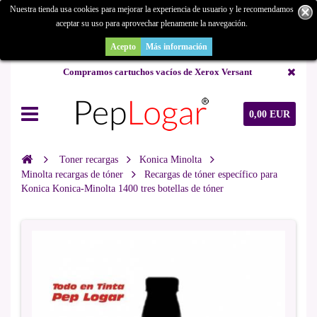
Nuestra tienda usa cookies para mejorar la experiencia de usuario y le recomendamos
aceptar su uso para aprovechar plenamente la navegación.
¿Buscas un repuesto de copiadora o buscas una de ocasión y no la
encuentras? Consúltanos.
Acepto
Más información
Compramos cartuchos vacíos de Xerox Versant
0,00 EUR
Toner recargas
Konica Minolta
Minolta recargas de tóner
Recargas de tóner específico para
Konica Konica-Minolta 1400 tres botellas de tóner