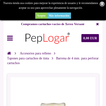
Nuestra tienda usa cookies para mejorar la experiencia de usuario y le recomendamos
aceptar su uso para aprovechar plenamente la navegación.
¿Buscas un repuesto de copiadora o buscas una de ocasión y no la
encuentras? Consúltanos.
Acepto
Más información
Compramos cartuchos vacíos de Xerox Versant
0,00 EUR
Accesorios para relleno
Tapones para cartuchos de tinta
Barrena de 4 mm. para perforar
cartuchos