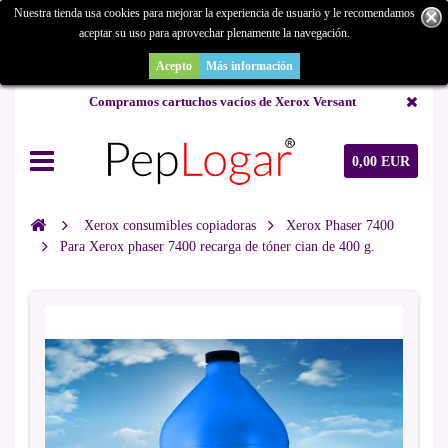
Nuestra tienda usa cookies para mejorar la experiencia de usuario y le recomendamos
aceptar su uso para aprovechar plenamente la navegación.
¿Buscas un repuesto de copiadora o buscas una de ocasión y no la
encuentras? Consúltanos.
Acepto
Más información
Compramos cartuchos vacíos de Xerox Versant
0,00 EUR
Xerox consumibles copiadoras
Xerox Phaser 7400
Para Xerox phaser 7400 recarga de tóner cian de 400 g.