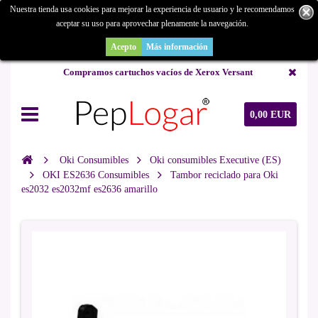
Nuestra tienda usa cookies para mejorar la experiencia de usuario y le recomendamos
aceptar su uso para aprovechar plenamente la navegación.
¿Buscas un repuesto de copiadora o buscas una de ocasión y no la
encuentras? Consúltanos.
Acepto
Más información
Compramos cartuchos vacíos de Xerox Versant
0,00 EUR
Oki Consumibles
Oki consumibles Executive (ES)
OKI ES2636 Consumibles
Tambor reciclado para Oki
es2032 es2032mf es2636 amarillo