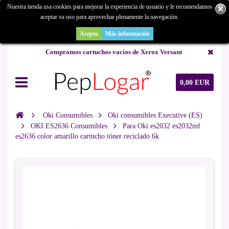
Nuestra tienda usa cookies para mejorar la experiencia de usuario y le recomendamos
aceptar su uso para aprovechar plenamente la navegación.
¿Buscas un repuesto de copiadora o buscas una de ocasión y no la
encuentras? Consúltanos.
Acepto
Más información
Compramos cartuchos vacíos de Xerox Versant
0,00 EUR
Oki Consumibles
Oki consumibles Executive (ES)
OKI ES2636 Consumibles
Para Oki es2032 es2032mf
es2636 color amarillo cartucho tóner reciclado 6k