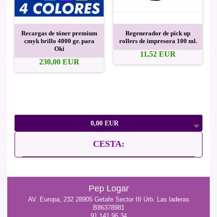
Recargas de tóner premium
Regenerador de pick up
cmyk brillo 4000 gr. para
rollers de impresora 100 ml.
Oki
11,52 EUR
230,00 EUR
0,00 EUR
CESTA:
Pep Logar
AV. Europa, 232 28905 Getafe Sector III Urb. Las laderas
B86378981
91 141 96 34