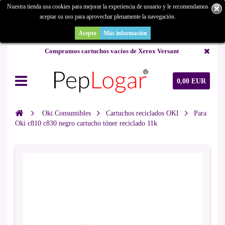
Nuestra tienda usa cookies para mejorar la experiencia de usuario y le recomendamos
aceptar su uso para aprovechar plenamente la navegación.
¿Buscas un repuesto de copiadora o buscas una de ocasión y no la
encuentras? Consúltanos.
Acepto
Más información
Compramos cartuchos vacíos de Xerox Versant
0,00 EUR
Oki Consumibles
Cartuchos reciclados OKI
Para
Oki c810 c830 negro cartucho tóner reciclado 11k