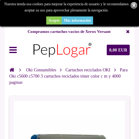
Nuestra tienda usa cookies para mejorar la experiencia de usuario y le recomendamos
aceptar su uso para aprovechar plenamente la navegación.
¿Buscas un repuesto de copiadora o buscas una de ocasión y no la
encuentras? Consúltanos.
Acepto
Más información
Compramos cartuchos vacíos de Xerox Versant
0,00 EUR
Oki Consumibles
Cartuchos reciclados OKI
Para
Oki c5600 c5700 3 cartuchos reciclados tóner color c m y 4000
paginas