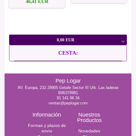
46,41 EUR
0,00 EUR
CESTA:
Pep Logar
AV. Europa, 232 28905 Getafe Sector III Urb. Las laderas
B86378981
91 141 96 34
ventas@peplogar.com
Información
Nuestros
Productos
Formas y plazos de
envío
Novedades