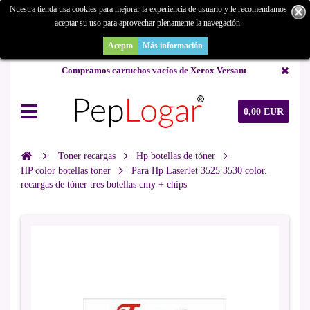
Nuestra tienda usa cookies para mejorar la experiencia de usuario y le recomendamos
aceptar su uso para aprovechar plenamente la navegación.
¿Buscas un repuesto de copiadora o buscas una de ocasión y no la
encuentras? Consúltanos.
Acepto
Más información
Compramos cartuchos vacíos de Xerox Versant
0,00 EUR
Toner recargas
Hp botellas de tóner
HP color botellas toner
Para Hp LaserJet 3525 3530 color.
recargas de tóner tres botellas cmy + chips