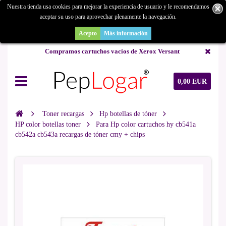
Nuestra tienda usa cookies para mejorar la experiencia de usuario y le recomendamos
aceptar su uso para aprovechar plenamente la navegación.
¿Buscas un repuesto de copiadora o buscas una de ocasión y no la
encuentras? Consúltanos.
Acepto
Más información
Compramos cartuchos vacíos de Xerox Versant
0,00 EUR
Toner recargas
Hp botellas de tóner
HP color botellas toner
Para Hp color cartuchos hy cb541a
cb542a cb543a recargas de tóner cmy + chips