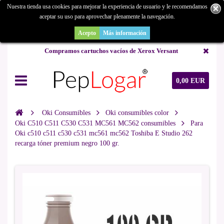
Nuestra tienda usa cookies para mejorar la experiencia de usuario y le recomendamos
aceptar su uso para aprovechar plenamente la navegación.
¿Buscas un repuesto de copiadora o buscas una de ocasión y no la
encuentras? Consúltanos.
Acepto
Más información
Compramos cartuchos vacíos de Xerox Versant
0,00 EUR
Oki Consumibles
Oki consumibles color
Oki C510 C511 C530 C531 MC561 MC562 consumibles
Para
Oki c510 c511 c530 c531 mc561 mc562 Toshiba E Studio 262
recarga tóner premium negro 100 gr.