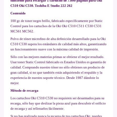
suficiente para recargar 1 cartucho de 7.000 páginas para Oki
C510 Oki C530
. Toshiba E Studio 222 262
Contenido
100 gr. de toner negro brillo, fabricado específicamente por Static
Control para los cartuchos de la Oki Oki C510 C511 C530 C531
MC561 MC562.
Polvo de tóner microfino de alta definición desarrollado para la Oki
C510 C530 supera los estándares de calidad más altos, garantizando
un funcionamiento suave con la máxima calidad de impresión.
Sólo con las mejores materias primas se obtiene el mejor resultado.
Usar toner Static Control fabricado es Estados Unidos es garantía de
calidad. Comprando nuestro tóner no sólo obtienes un producto de
gran calidad, si no que también estás adquiriendo el respaldo y la
experiencia de nuestro soporte técnico. Desde 1987 dándote lo
mejor.
Método de recarga
Los cartuchos Oki C510 C530 no requieren ser desarmados para su
recarga, sólo hay que deslizar la pieza azul para descubrir el orificio
de recarga y así rellenarlos fácilmente.
Si no has realizado nunca la recarga de tus cartuchos Oki, puedes