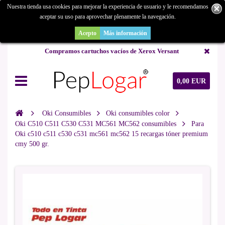
Nuestra tienda usa cookies para mejorar la experiencia de usuario y le recomendamos
aceptar su uso para aprovechar plenamente la navegación.
¿Buscas un repuesto de copiadora o buscas una de ocasión y no la
encuentras? Consúltanos.
Acepto
Más información
Compramos cartuchos vacíos de Xerox Versant
0,00 EUR
Oki Consumibles
Oki consumibles color
Oki C510 C511 C530 C531 MC561 MC562 consumibles
Para
Oki c510 c511 c530 c531 mc561 mc562 15 recargas tóner premium
cmy 500 gr.