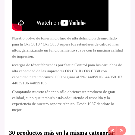
Nuestro polvo de tóner microfino de alta definición desarrollado
para la Oki C810 / Oki C830 supera los estándares de calidad más
altos, garantizando un funcionamiento suave con la máxima calidad
de impresión.
recargas de tóner fabricadas por Static Control para los cartuchos de
alta capacidad de las impresoras Oki C810 / Oki C830 con
capacidad para imprimir 8.000 páginas al 5%: 44059108 44059107
44059106 44059105
Comprando nuestro tóner no sólo obtienes un producto de gran
calidad, si no que también estás adquiriendo el respaldo y la
experiencia de nuestro soporte técnico. Desde 1987 dándote lo
mejor.
30 productos más en la misma categoría: