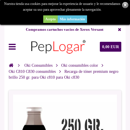
Nuestra tienda usa cookies para mejorar la experiencia de usuario y le recomendamos
aceptar su uso para aprovechar plenamente la navegación.
¿Buscas un repuesto de copiadora o buscas una de ocasión y no la
encuentras? Consúltanos.
Acepto
Más información
Compramos cartuchos vacíos de Xerox Versant
0,00 EUR
Oki Consumibles
Oki consumibles color
Oki C810 C830 consumibles
Recarga de tóner premium negro
brillo 250 gr. para Oki c810 para Oki c830