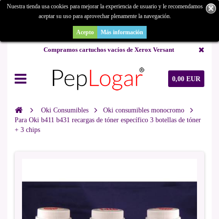
Nuestra tienda usa cookies para mejorar la experiencia de usuario y le recomendamos
aceptar su uso para aprovechar plenamente la navegación.
¿Buscas un repuesto de copiadora o buscas una de ocasión y no la
encuentras? Consúltanos.
Acepto
Más información
Compramos cartuchos vacíos de Xerox Versant
0,00 EUR
Oki Consumibles
Oki consumibles monocromo
Para Oki b411 b431 recargas de tóner específico 3 botellas de tóner
+ 3 chips