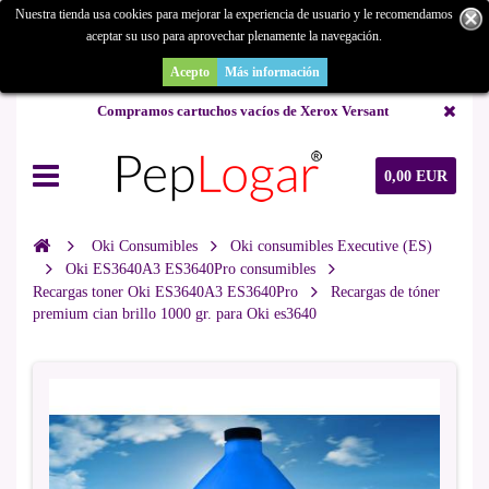
Nuestra tienda usa cookies para mejorar la experiencia de usuario y le recomendamos
aceptar su uso para aprovechar plenamente la navegación.
¿Buscas un repuesto de copiadora o buscas una de ocasión y no la
encuentras? Consúltanos.
Acepto
Más información
Compramos cartuchos vacíos de Xerox Versant
0,00 EUR
Oki Consumibles
Oki consumibles Executive (ES)
Oki ES3640A3 ES3640Pro consumibles
Recargas toner Oki ES3640A3 ES3640Pro
Recargas de tóner
premium cian brillo 1000 gr. para Oki es3640